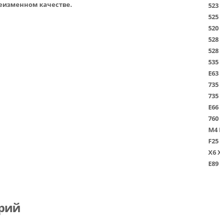
неизменном качестве.
523
525
520
528
528
535
E63
735
735
E66
760
M4
F25
X6
E89
рий