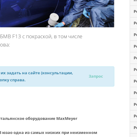
Р
Р
Р
МВ F13 с покраской, в том числе
ова:
Р
Р
Р
 их задать на сайте (консультации,
Запрос
нопку справа.
Р
Р
Р
Р
итальянское оборудование MaxMeyer
Р
13 юзао одна из самых низких при неизменном