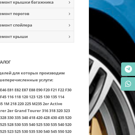
емонт крышки багажника
емонт порогов
емонт спойлера
емонт крыши
ТАЛОГ
елей для которых производим
шеперечисленные услуги:
E46
E81
E82
E87
E88
E90
F20
F21
F22
F30
F45
116
118
120
123
125
130
135
114
35
1M
218
220
225
M235
2er Active
rer
2er Grand Tourer
316
318
320
323
328
330
335
340
418
420
428
430
435
520
525
528
530
535
540
525
530
535
540
520
525
523
525
530
535
530
540
545
550
520