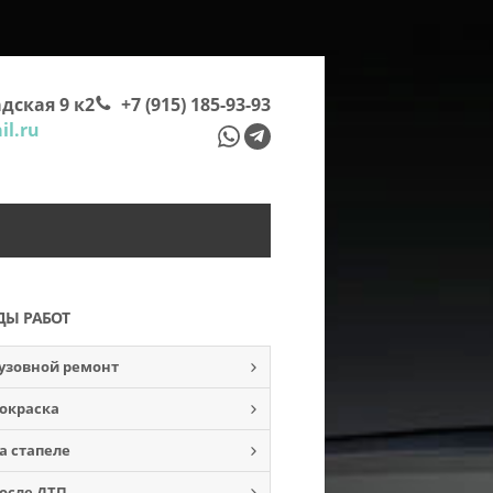
дская 9 к2
+7 (915) 185-93-93
l.ru
ДЫ РАБОТ
узовной ремонт
окраска
а стапеле
осле ДТП