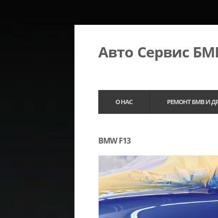
Авто Сервис Б
О НАС
РЕМОНТ БМВ И Д
BMW F13