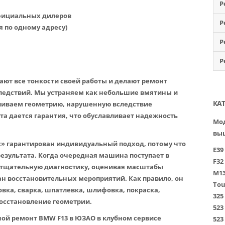
Р
официальных дилеров
Р
я по одному адресу)
Р
Р
ют все тонкости своей работы и делают ремонт
следствий. Мы устраняем как небольшие вмятины и
КА
вливаем геометрию, нарушенную вследствие
та дается гарантия, что обуславливает надежность
Мод
вы
» гарантирован индивидуальный подход, потому что
E39
результата. Когда очередная машина поступает в
F32
тщательную диагностику, оценивая масштабы
M1
н восстановительных мероприятий. Как правило, он
Tou
вка, сварка, шпатлевка, шлифовка, покраска,
325
восстановление геометрии.
523
ной ремонт BMW F13 в ЮЗАО в клубном сервисе
523