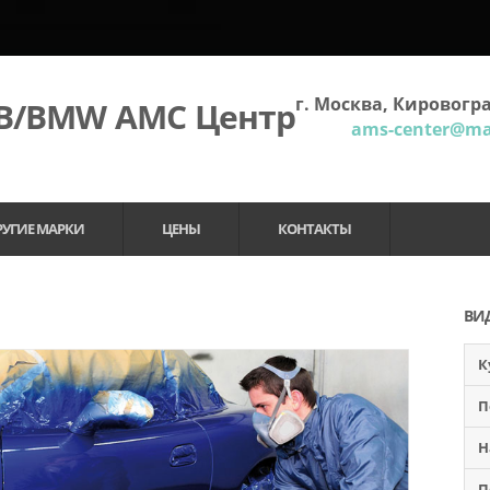
г. Москва, Кировогра
МВ/BMW АМС Центр
ams-center@mai
РУГИЕ МАРКИ
ЦЕНЫ
КОНТАКТЫ
ВИ
К
П
Н
П