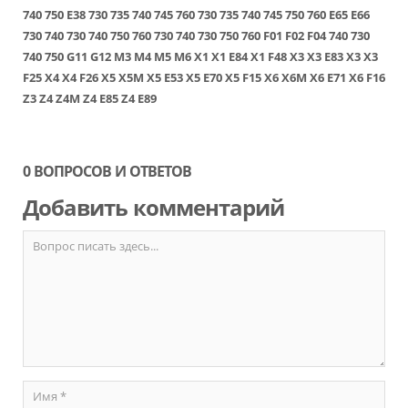
740
750
E38
730
735
740
745
760
730
735
740
745
750
760
E65
E66
730
740
730
740
750
760
730
740
730
750
760
F01
F02
F04
740
730
740
750
G11
G12
M3
M4
M5
M6
X1
X1 E84
X1 F48
X3
X3 E83
X3
X3
F25
X4
X4 F26
X5
X5M
X5 E53
X5 E70
X5 F15
X6
X6M
X6 E71
X6 F16
Z3
Z4
Z4M
Z4 E85
Z4 E89
0 ВОПРОСОВ И ОТВЕТОВ
Добавить комментарий