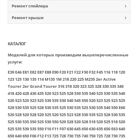
Ремонт спойлера
Ремонт крыши
КАТАЛОГ
Моделей для которых производим вышеперечисленные
услуги:
E39
E46
E81
E82
E87
E88
E90
F20
F21
F22
F30
F32
F45
116
118
120
123
125
130
135
114
M135
1M
218
220
225
M235
2er Active
Tourer
2er Grand Tourer
316
318
320
323
325
328
330
335
340
418
420
428
430
435
520
523
525
528
530
535
540
525
530
535
540
520
523
525
523
525
530
535
530
540
545
550
520
523
525
523
525
528
530
535
525
528
530
535
525
530
535
525
530
535
540
550
E60
520
528
520
528
520
525
520
525
523
528
530
535
523
528
530
535
525
530
535
550
525
530
550
520
528
520
528
518
520
525
518
520
525
535
530
535
550
F10
F11
F07
630
645
650
630
635
650
E63
640
650
640
650
F06
F12
F13
725
728
730
735
740
750
725
728
730
735