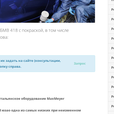
Р
Р
Р
МВ 418 с покраской, в том числе
ова:
Р
Р
Р
 их задать на сайте (консультации,
Запрос
нопку справа.
Р
Р
Р
Р
итальянское оборудование MaxMeyer
Р
18 юзао одна из самых низких при неизменном