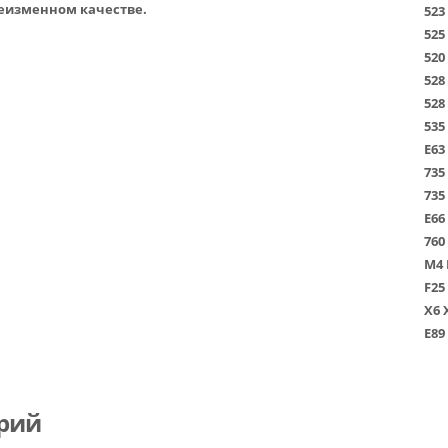
неизменном качестве.
523
525
520
528
528
535
E63
735
735
E66
760
M4
F25
X6
E89
рий