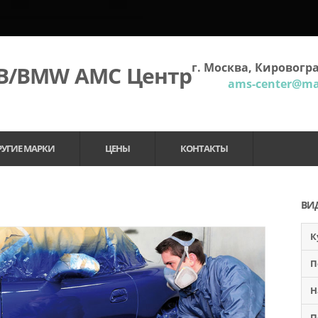
г. Москва, Кировогра
МВ/BMW АМС Центр
ams-center@mai
РУГИЕ МАРКИ
ЦЕНЫ
КОНТАКТЫ
ВИ
К
П
Н
П