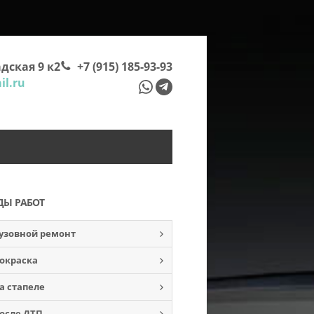
дская 9 к2
+7 (915) 185-93-93
l.ru
ДЫ РАБОТ
узовной ремонт
окраска
а стапеле
осле ДТП