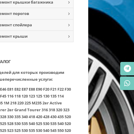
емонт крышки багажника
емонт порогов
емонт спойлера
емонт крыши
ТАЛОГ
елей для которых производим
шеперечисленные услуги:
E46
E81
E82
E87
E88
E90
F20
F21
F22
F30
F45
116
118
120
123
125
130
135
114
35
1M
218
220
225
M235
2er Active
rer
2er Grand Tourer
316
318
320
323
328
330
335
340
418
420
428
430
435
520
525
528
530
535
540
525
530
535
540
520
525
523
525
530
535
530
540
545
550
520