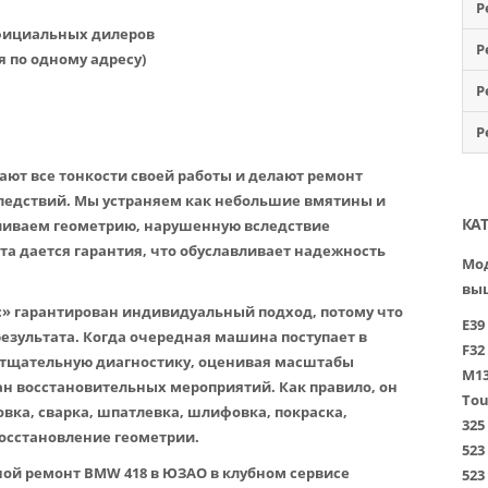
Р
официальных дилеров
Р
я по одному адресу)
Р
Р
ют все тонкости своей работы и делают ремонт
следствий. Мы устраняем как небольшие вмятины и
КА
вливаем геометрию, нарушенную вследствие
та дается гарантия, что обуславливает надежность
Мод
вы
» гарантирован индивидуальный подход, потому что
E39
результата. Когда очередная машина поступает в
F32
тщательную диагностику, оценивая масштабы
M1
н восстановительных мероприятий. Как правило, он
Tou
вка, сварка, шпатлевка, шлифовка, покраска,
325
восстановление геометрии.
523
ной ремонт BMW 418 в ЮЗАО в клубном сервисе
523