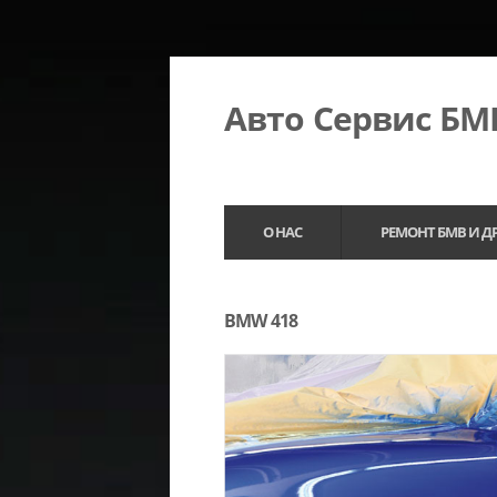
Авто Сервис Б
О НАС
РЕМОНТ БМВ И Д
BMW 418