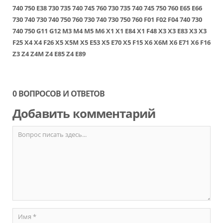
740
750
E38
730
735
740
745
760
730
735
740
745
750
760
E65
E66
730
740
730
740
750
760
730
740
730
750
760
F01
F02
F04
740
730
740
750
G11
G12
M3
M4
M5
M6
X1
X1 E84
X1 F48
X3
X3 E83
X3
X3
F25
X4
X4 F26
X5
X5M
X5 E53
X5 E70
X5 F15
X6
X6M
X6 E71
X6 F16
Z3
Z4
Z4M
Z4 E85
Z4 E89
0 ВОПРОСОВ И ОТВЕТОВ
Добавить комментарий