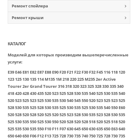
Ремонт спойлера
Ремонт крыши
КАТАЛОГ
Моделей для которых производим вышеперечисленные
услуги:
E39
E46
E81
E82
E87
E88
E90
F20
F21
F22
F30
F32
F45
116
118
120
123
125
130
135
114
M135
1M
218
220
225
M235
2er Active
Tourer
2er Grand Tourer
316
318
320
323
325
328
330
335
340
418
420
428
430
435
520
523
525
528
530
535
540
525
530
535
540
520
523
525
523
525
530
535
530
540
545
550
520
523
525
523
525
528
530
535
525
528
530
535
525
530
535
525
530
535
540
550
E60
520
528
520
528
520
525
520
525
523
528
530
535
523
528
530
535
525
530
535
550
525
530
550
520
528
520
528
518
520
525
518
520
525
535
530
535
550
F10
F11
F07
630
645
650
630
635
650
E63
640
650
640
650
F06
F12
F13
725
728
730
735
740
750
725
728
730
735