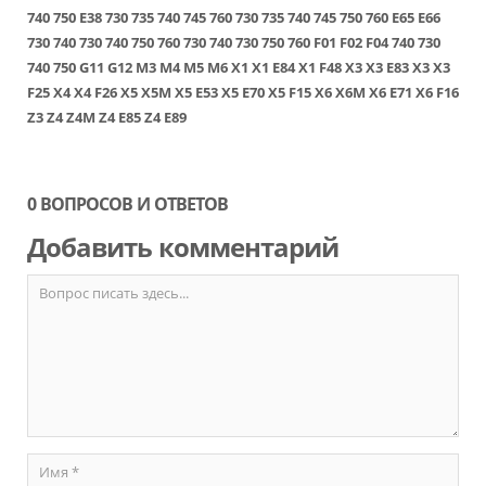
740
750
E38
730
735
740
745
760
730
735
740
745
750
760
E65
E66
730
740
730
740
750
760
730
740
730
750
760
F01
F02
F04
740
730
740
750
G11
G12
M3
M4
M5
M6
X1
X1 E84
X1 F48
X3
X3 E83
X3
X3
F25
X4
X4 F26
X5
X5M
X5 E53
X5 E70
X5 F15
X6
X6M
X6 E71
X6 F16
Z3
Z4
Z4M
Z4 E85
Z4 E89
0 ВОПРОСОВ И ОТВЕТОВ
Добавить комментарий