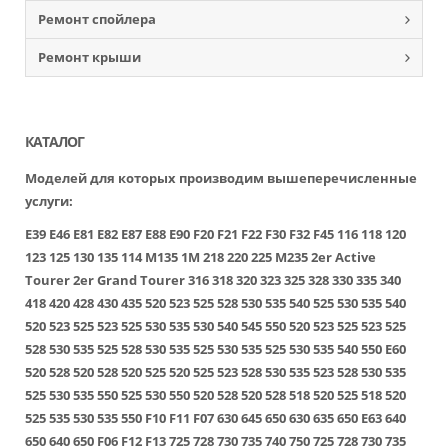
Ремонт спойлера
Ремонт крыши
КАТАЛОГ
Моделей для которых производим вышеперечисленные
услуги:
E39
E46
E81
E82
E87
E88
E90
F20
F21
F22
F30
F32
F45
116
118
120
123
125
130
135
114
M135
1M
218
220
225
M235
2er Active
Tourer
2er Grand Tourer
316
318
320
323
325
328
330
335
340
418
420
428
430
435
520
523
525
528
530
535
540
525
530
535
540
520
523
525
523
525
530
535
530
540
545
550
520
523
525
523
525
528
530
535
525
528
530
535
525
530
535
525
530
535
540
550
E60
520
528
520
528
520
525
520
525
523
528
530
535
523
528
530
535
525
530
535
550
525
530
550
520
528
520
528
518
520
525
518
520
525
535
530
535
550
F10
F11
F07
630
645
650
630
635
650
E63
640
650
640
650
F06
F12
F13
725
728
730
735
740
750
725
728
730
735