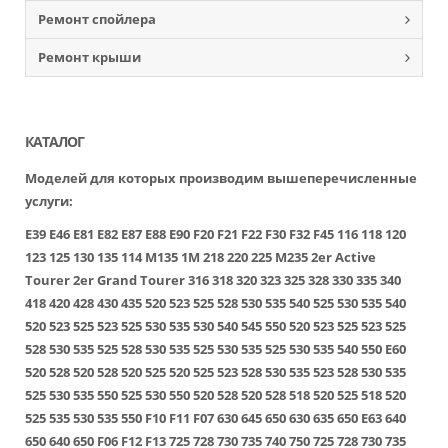
Ремонт спойлера
Ремонт крыши
КАТАЛОГ
Моделей для которых производим вышеперечисленные
услуги:
E39
E46
E81
E82
E87
E88
E90
F20
F21
F22
F30
F32
F45
116
118
120
123
125
130
135
114
M135
1M
218
220
225
M235
2er Active
Tourer
2er Grand Tourer
316
318
320
323
325
328
330
335
340
418
420
428
430
435
520
523
525
528
530
535
540
525
530
535
540
520
523
525
523
525
530
535
530
540
545
550
520
523
525
523
525
528
530
535
525
528
530
535
525
530
535
525
530
535
540
550
E60
520
528
520
528
520
525
520
525
523
528
530
535
523
528
530
535
525
530
535
550
525
530
550
520
528
520
528
518
520
525
518
520
525
535
530
535
550
F10
F11
F07
630
645
650
630
635
650
E63
640
650
640
650
F06
F12
F13
725
728
730
735
740
750
725
728
730
735