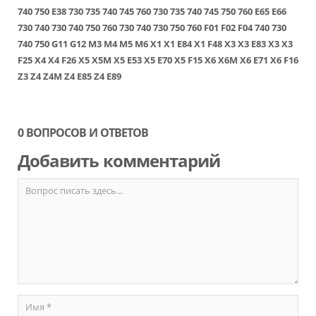
740
750
E38
730
735
740
745
760
730
735
740
745
750
760
E65
E66
730
740
730
740
750
760
730
740
730
750
760
F01
F02
F04
740
730
740
750
G11
G12
M3
M4
M5
M6
X1
X1 E84
X1 F48
X3
X3 E83
X3
X3
F25
X4
X4 F26
X5
X5M
X5 E53
X5 E70
X5 F15
X6
X6M
X6 E71
X6 F16
Z3
Z4
Z4M
Z4 E85
Z4 E89
0 ВОПРОСОВ И ОТВЕТОВ
Добавить комментарий