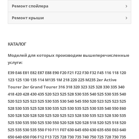
Ремонт спойлера
Ремонт крыши
КАТАЛОГ
Моделей для которых производим вышеперечисленные
услуги:
E39
E46
E81
E82
E87
E88
E90
F20
F21
F22
F30
F32
F45
116
118
120
123
125
130
135
114
M135
1M
218
220
225
M235
2er Active
Tourer
2er Grand Tourer
316
318
320
323
325
328
330
335
340
418
420
428
430
435
520
523
525
528
530
535
540
525
530
535
540
520
523
525
523
525
530
535
530
540
545
550
520
523
525
523
525
528
530
535
525
528
530
535
525
530
535
525
530
535
540
550
E60
520
528
520
528
520
525
520
525
523
528
530
535
523
528
530
535
525
530
535
550
525
530
550
520
528
520
528
518
520
525
518
520
525
535
530
535
550
F10
F11
F07
630
645
650
630
635
650
E63
640
650
640
650
F06
F12
F13
725
728
730
735
740
750
725
728
730
735