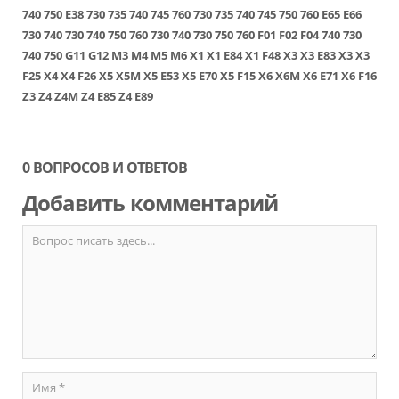
740
750
E38
730
735
740
745
760
730
735
740
745
750
760
E65
E66
730
740
730
740
750
760
730
740
730
750
760
F01
F02
F04
740
730
740
750
G11
G12
M3
M4
M5
M6
X1
X1 E84
X1 F48
X3
X3 E83
X3
X3
F25
X4
X4 F26
X5
X5M
X5 E53
X5 E70
X5 F15
X6
X6M
X6 E71
X6 F16
Z3
Z4
Z4M
Z4 E85
Z4 E89
0 ВОПРОСОВ И ОТВЕТОВ
Добавить комментарий