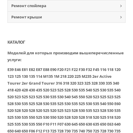
Ремонт спойлера
Ремонт крыши
КАТАЛОГ
Моделей для которых производим вышеперечисленные
услуги:
E39
E46
E81
E82
E87
E88
E90
F20
F21
F22
F30
F32
F45
116
118
120
123
125
130
135
114
M135
1M
218
220
225
M235
2er Active
Tourer
2er Grand Tourer
316
318
320
323
325
328
330
335
340
418
420
428
430
435
520
523
525
528
530
535
540
525
530
535
540
520
523
525
523
525
530
535
530
540
545
550
520
523
525
523
525
528
530
535
525
528
530
535
525
530
535
525
530
535
540
550
E60
520
528
520
528
520
525
520
525
523
528
530
535
523
528
530
535
525
530
535
550
525
530
550
520
528
520
528
518
520
525
518
520
525
535
530
535
550
F10
F11
F07
630
645
650
630
635
650
E63
640
650
640
650
F06
F12
F13
725
728
730
735
740
750
725
728
730
735