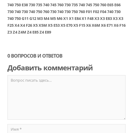
740
750
E38
730
735
740
745
760
730
735
740
745
750
760
E65
E66
730
740
730
740
750
760
730
740
730
750
760
F01
F02
F04
740
730
740
750
G11
G12
M3
M4
M5
M6
X1
X1 E84
X1 F48
X3
X3 E83
X3
X3
F25
X4
X4 F26
X5
X5M
X5 E53
X5 E70
X5 F15
X6
X6M
X6 E71
X6 F16
Z3
Z4
Z4M
Z4 E85
Z4 E89
0 ВОПРОСОВ И ОТВЕТОВ
Добавить комментарий