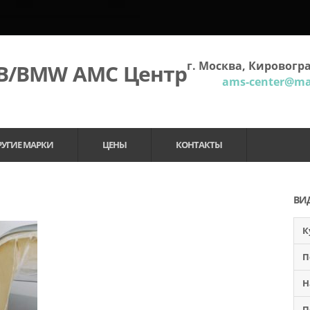
г. Москва, Кировогра
МВ/BMW АМС Центр
ams-center@mai
РУГИЕ МАРКИ
ЦЕНЫ
КОНТАКТЫ
ВИ
К
П
Н
П