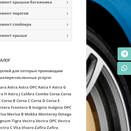
емонт крышки багажника
емонт порогов
емонт спойлера
емонт крыши
ТАЛОГ
елей для которых производим
шеперечисленные услуги:
ara
Astra
Astra OPC
Astra F
Astra G
ra H
Astra J
Calibra
Combo
Corsa
Corsa
C
Corsa B
Corsa C
Corsa D
Corsa E
ntera
Frontera B
Insignia
Insignia OPC
iva
Meriva B
Mokka
Monterey
Omega
ignum
Tigra
Vectra
Vectra OPC
Vectra
ectra C
Vita
Vivaro
Zafira
Zafira