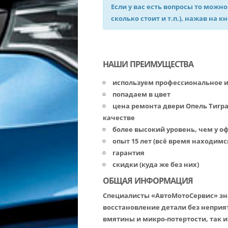
Если у вас есть вопросы то можно
сколько стоит и т.п.), нажав на к
НАШИ ПРЕИМУЩЕСТВА
используем профессиональное 
попадаем в цвет
цена ремонта двери Опель Тигр
качестве
более высокий уровень, чем у 
опыт 15 лет (всё время находимс
гарантия
скидки (куда же без них)
ОБЩАЯ ИНФОРМАЦИЯ
Специалисты «АвтоМотоСервис» зна
восстановление детали без неприя
вмятины и микро-потертости, так 