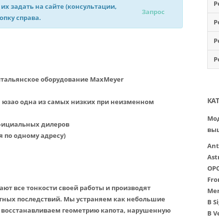
Р
 их задать на сайте (консультации,
Запрос
нопку справа.
Р
Р
Р
итальянское оборудование MaxMeyer
КА
а юзао одна из самых низких при неизменном
Мод
официальных дилеров
вы
я по одному адресу)
Ant
Ast
OP
Fro
ют все тонкости своей работы и производят
Mer
тных последствий. Мы устраняем как небольшие
B
S
и восстанавливаем геометрию капота, нарушенную
B
V