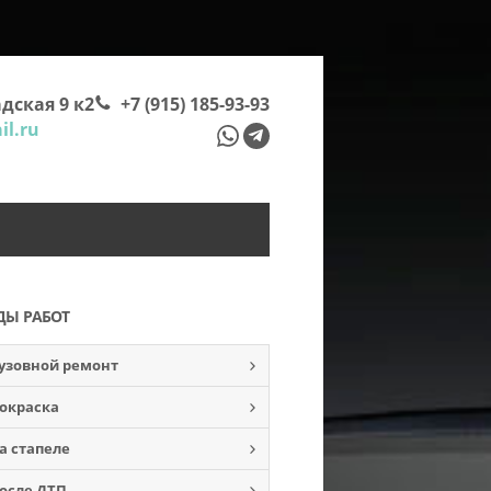
дская 9 к2
+7 (915) 185-93-93
l.ru
ДЫ РАБОТ
узовной ремонт
окраска
а стапеле
осле ДТП