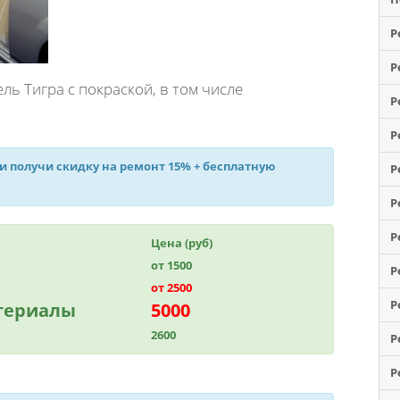
Р
Р
ь Тигра с покраской, в том числе
Р
Р
 и получи
скидку на ремонт 15%
+ бесплатную
Р
Р
Р
Цена (руб)
от 1500
Р
от 2500
Р
атериалы
5000
2600
Р
Р