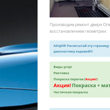
Производим ремонт двери Опел
восстановлением геометрии:
АКЦИЯ!
Распечатай эту страницу
диагностику ходовой!!!
Виды услуг
Рихтовка
Покраска порогов (
Акция!
)
Акция!
Покраска + м
Частичная покраска