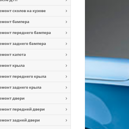
емонт сколов на кузове
емонт бампера
емонт переднего бампера
емонт заднего бампера
емонт капота
емонт крыла
емонт переднего крыла
емонт заднего крыла
емонт двери
емонт передней двери
емонт задней двери