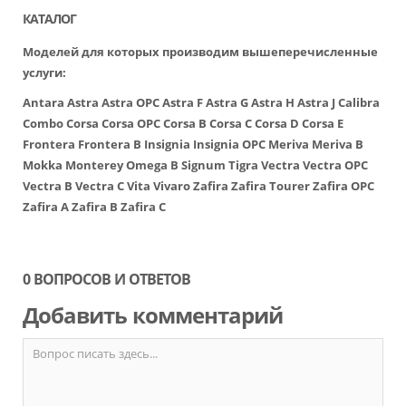
КАТАЛОГ
Моделей для которых производим вышеперечисленные
услуги:
Antara
Astra
Astra OPC
Astra F
Astra G
Astra H
Astra J
Calibra
Combo
Corsa
Corsa OPC
Corsa B
Corsa C
Corsa D
Corsa E
Frontera
Frontera B
Insignia
Insignia OPC
Meriva
Meriva B
Mokka
Monterey
Omega B
Signum
Tigra
Vectra
Vectra OPC
Vectra B
Vectra C
Vita
Vivaro
Zafira
Zafira Tourer
Zafira OPC
Zafira A
Zafira B
Zafira C
0 ВОПРОСОВ И ОТВЕТОВ
Добавить комментарий