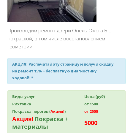
Производим ремонт двери Опель Омега Б с
покраской, в том числе восстановлением
геометрии:
АКЦИЯ!
Распечатай эту страницу и получи
скидку
на ремонт 15%
+ бесплатную диагностику
ходовой!!!
Виды услуг
Цена (руб)
Рихтовка
от 1500
Покраска порогов (
Акция!
)
от 2500
Акция!
Покраска +
5000
материалы