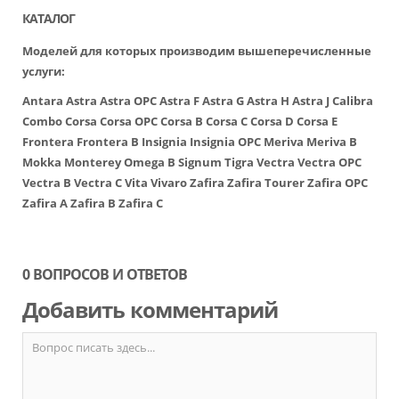
КАТАЛОГ
Моделей для которых производим вышеперечисленные
услуги:
Antara
Astra
Astra OPC
Astra F
Astra G
Astra H
Astra J
Calibra
Combo
Corsa
Corsa OPC
Corsa B
Corsa C
Corsa D
Corsa E
Frontera
Frontera B
Insignia
Insignia OPC
Meriva
Meriva B
Mokka
Monterey
Omega B
Signum
Tigra
Vectra
Vectra OPC
Vectra B
Vectra C
Vita
Vivaro
Zafira
Zafira Tourer
Zafira OPC
Zafira A
Zafira B
Zafira C
0 ВОПРОСОВ И ОТВЕТОВ
Добавить комментарий