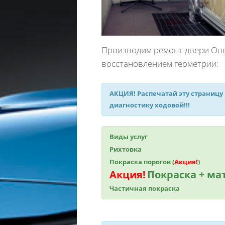
Производим ремонт двери Опел
восстановлением геометрии:
АКЦИЯ!
Распечатай эту страницу
диагностику ходовой!!!
Виды услуг
Рихтовка
Покраска порогов (
Акция!
)
Акция!
Покраска + м
Частичная покраска