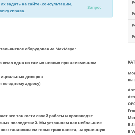
Р
 их задать на сайте (консультации,
Запрос
нопку справа.
Р
Р
Р
итальянское оборудование MaxMeyer
КА
а юзао одна из самых низких при неизменном
Мод
официальных дилеров
вы
я по одному адресу)
Ant
Ast
OP
Fro
ют все тонкости своей работы и производят
Mer
тных последствий. Мы устраняем как небольшие
B
S
и восстанавливаем геометрию капота, нарушенную
B
V