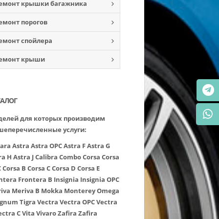
емонт крышки багажника
емонт порогов
емонт спойлера
емонт крыши
ТАЛОГ
елей для которых производим
шеперечисленные услуги:
ara
Astra
Astra OPC
Astra F
Astra G
ra H
Astra J
Calibra
Combo
Corsa
Corsa
C
Corsa B
Corsa C
Corsa D
Corsa E
ntera
Frontera B
Insignia
Insignia OPC
iva
Meriva B
Mokka
Monterey
Omega
ignum
Tigra
Vectra
Vectra OPC
Vectra
ectra C
Vita
Vivaro
Zafira
Zafira