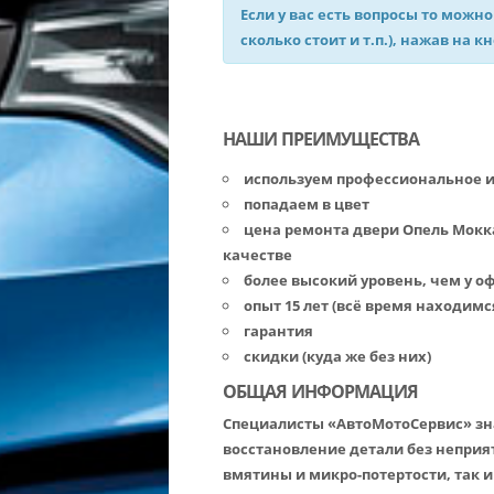
Если у вас есть вопросы то можно
сколько стоит и т.п.), нажав на к
НАШИ ПРЕИМУЩЕСТВА
используем профессиональное 
попадаем в цвет
цена ремонта двери Опель Мокк
качестве
более высокий уровень, чем у 
опыт 15 лет (всё время находимс
гарантия
скидки (куда же без них)
ОБЩАЯ ИНФОРМАЦИЯ
Специалисты «АвтоМотоСервис» зна
восстановление детали без неприя
вмятины и микро-потертости, так 