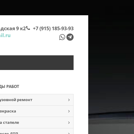
дская 9 к2
+7 (915) 185-93-93
l.ru
ДЫ РАБОТ
узовной ремонт
окраска
а стапеле
осле ДТП