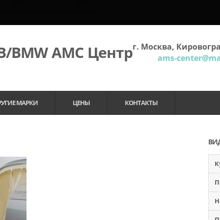
г. Москва, Кировогра
МВ/BMW АМС Центр
ams-center@mai
РУГИЕ МАРКИ
ЦЕНЫ
КОНТАКТЫ
ВИ
К
П
Н
П