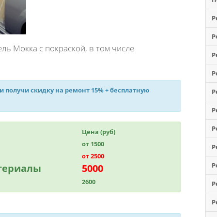
Р
Р
ь Мокка с покраской, в том числе
Р
Р
 и получи
скидку на ремонт 15%
+ бесплатную
Р
Р
Р
Цена (руб)
от 1500
Р
от 2500
Р
атериалы
5000
2600
Р
Р