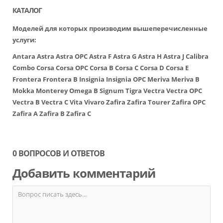
КАТАЛОГ
Моделей для которых производим вышеперечисленные
услуги:
Antara
Astra
Astra OPC
Astra F
Astra G
Astra H
Astra J
Calibra
Combo
Corsa
Corsa OPC
Corsa B
Corsa C
Corsa D
Corsa E
Frontera
Frontera B
Insignia
Insignia OPC
Meriva
Meriva B
Mokka
Monterey
Omega B
Signum
Tigra
Vectra
Vectra OPC
Vectra B
Vectra C
Vita
Vivaro
Zafira
Zafira Tourer
Zafira OPC
Zafira A
Zafira B
Zafira C
0 ВОПРОСОВ И ОТВЕТОВ
Добавить комментарий