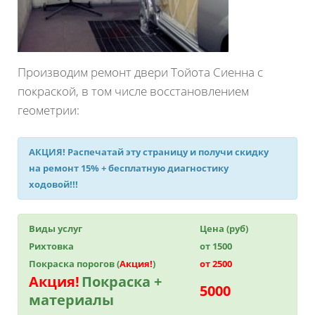
Производим ремонт двери Тойота Сиенна с
покраской, в том числе восстановлением
геометрии:
АКЦИЯ!
Распечатай эту страницу и получи
скидку
на ремонт 15%
+ бесплатную диагностику
ходовой!!!
Виды услуг
Цена (руб)
Рихтовка
от 1500
Покраска порогов (
Акция!
)
от 2500
Акция!
Покраска +
5000
материалы