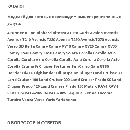
КАТАЛОГ
Моделей для которых производим вышеперечисленные
услуги:
4Runner
Allion
Alphard
Altezza
Aristo
Auris
Avalon
Avensis
Avensis T210
Avensis T220
Avensis T250
Avensis T270
Avensis
Verso
BB
Belta
Camry
Camry XV10
Camry XV20
Camry XV30
Camry XV40
Camry XV50
Camry Solara
Corolla
Corolla Axio
Corolla
Corolla Axio
Corolla
Corolla Axio
Corolla
Corolla Axio
Corolla
Estima
Fj Cruiser
Fortuner
FunCargo
Gaia
GT86
Harrier
HiAce
Highlander
Hilux
Ipsum
Kluger
Land Cruiser 80
Land Cruiser 100
Land Cruiser 200
Land Cruiser Prado 90
Land
Cruiser Prado 120
Land Cruiser Prado 150
Matrix
RAV4
RAV4
SXA10
RAV4 CA20W
RAV4 CA30W
Sequoia
Sienna
Tacoma
Tundra
Venza
Verso
Yaris
Yaris Verso
0 ВОПРОСОВ И ОТВЕТОВ