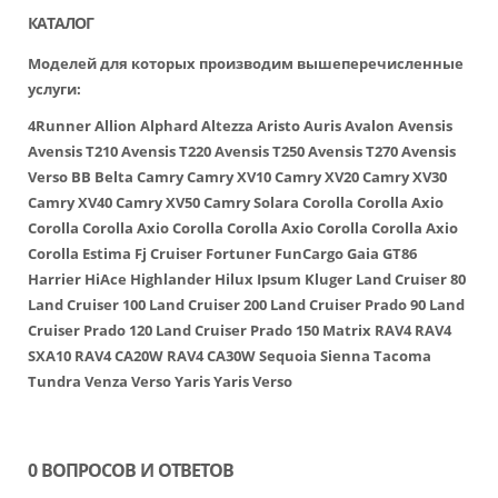
КАТАЛОГ
Моделей для которых производим вышеперечисленные
услуги:
4Runner
Allion
Alphard
Altezza
Aristo
Auris
Avalon
Avensis
Avensis T210
Avensis T220
Avensis T250
Avensis T270
Avensis
Verso
BB
Belta
Camry
Camry XV10
Camry XV20
Camry XV30
Camry XV40
Camry XV50
Camry Solara
Corolla
Corolla Axio
Corolla
Corolla Axio
Corolla
Corolla Axio
Corolla
Corolla Axio
Corolla
Estima
Fj Cruiser
Fortuner
FunCargo
Gaia
GT86
Harrier
HiAce
Highlander
Hilux
Ipsum
Kluger
Land Cruiser 80
Land Cruiser 100
Land Cruiser 200
Land Cruiser Prado 90
Land
Cruiser Prado 120
Land Cruiser Prado 150
Matrix
RAV4
RAV4
SXA10
RAV4 CA20W
RAV4 CA30W
Sequoia
Sienna
Tacoma
Tundra
Venza
Verso
Yaris
Yaris Verso
0 ВОПРОСОВ И ОТВЕТОВ