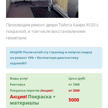
Производим ремонт двери Тойота Камри XV20 с
покраской, в том числе восстановлением
геометрии:
АКЦИЯ!
Распечатай эту страницу и получи
скидку
на ремонт 15%
+ бесплатную диагностику
ходовой!!!
Виды услуг
Цена (руб)
Рихтовка
от 1500
Покраска порогов (
Акция!
)
от 2500
Акция!
Покраска +
5000
материалы