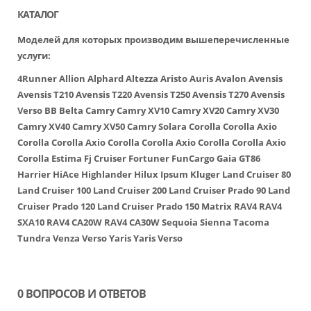
КАТАЛОГ
Моделей для которых производим вышеперечисленные
услуги:
4Runner
Allion
Alphard
Altezza
Aristo
Auris
Avalon
Avensis
Avensis T210
Avensis T220
Avensis T250
Avensis T270
Avensis
Verso
BB
Belta
Camry
Camry XV10
Camry XV20
Camry XV30
Camry XV40
Camry XV50
Camry Solara
Corolla
Corolla Axio
Corolla
Corolla Axio
Corolla
Corolla Axio
Corolla
Corolla Axio
Corolla
Estima
Fj Cruiser
Fortuner
FunCargo
Gaia
GT86
Harrier
HiAce
Highlander
Hilux
Ipsum
Kluger
Land Cruiser 80
Land Cruiser 100
Land Cruiser 200
Land Cruiser Prado 90
Land
Cruiser Prado 120
Land Cruiser Prado 150
Matrix
RAV4
RAV4
SXA10
RAV4 CA20W
RAV4 CA30W
Sequoia
Sienna
Tacoma
Tundra
Venza
Verso
Yaris
Yaris Verso
0 ВОПРОСОВ И ОТВЕТОВ