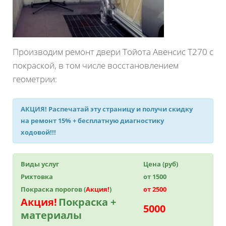
Производим ремонт двери Тойота Авенсис Т270 с
покраской, в том числе восстановлением
геометрии:
АКЦИЯ!
Распечатай эту страницу и получи
скидку
на ремонт 15%
+ бесплатную диагностику
ходовой!!!
Виды услуг
Цена (руб)
Рихтовка
от 1500
Покраска порогов (
Акция!
)
от 2500
Акция!
Покраска +
5000
материалы