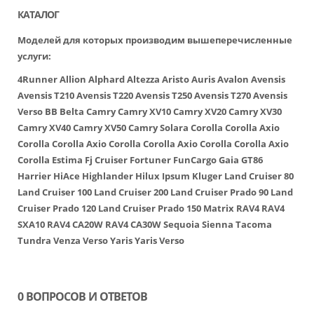
КАТАЛОГ
Моделей для которых производим вышеперечисленные
услуги:
4Runner
Allion
Alphard
Altezza
Aristo
Auris
Avalon
Avensis
Avensis T210
Avensis T220
Avensis T250
Avensis T270
Avensis
Verso
BB
Belta
Camry
Camry XV10
Camry XV20
Camry XV30
Camry XV40
Camry XV50
Camry Solara
Corolla
Corolla Axio
Corolla
Corolla Axio
Corolla
Corolla Axio
Corolla
Corolla Axio
Corolla
Estima
Fj Cruiser
Fortuner
FunCargo
Gaia
GT86
Harrier
HiAce
Highlander
Hilux
Ipsum
Kluger
Land Cruiser 80
Land Cruiser 100
Land Cruiser 200
Land Cruiser Prado 90
Land
Cruiser Prado 120
Land Cruiser Prado 150
Matrix
RAV4
RAV4
SXA10
RAV4 CA20W
RAV4 CA30W
Sequoia
Sienna
Tacoma
Tundra
Venza
Verso
Yaris
Yaris Verso
0 ВОПРОСОВ И ОТВЕТОВ