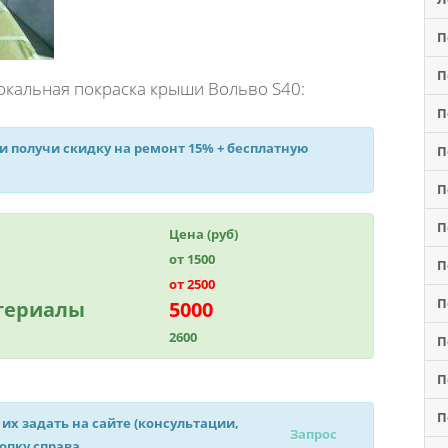
П
П
окальная покраска крыши Вольво S40:
П
 и получи
скидку на ремонт 15%
+ бесплатную
П
П
П
Цена (руб)
от 1500
П
от 2500
П
атериалы
5000
2600
П
П
П
 их задать на сайте (консультации,
Запрос
нопку справа.