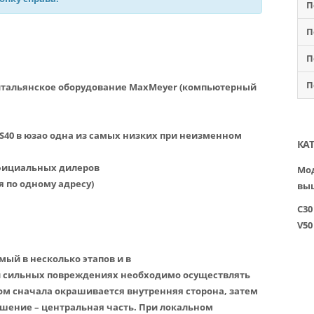
П
П
П
П
итальянское оборудование MaxMeyer (компьютерный
S40 в юзао одна из самых низких при неизменном
КА
официальных дилеров
Мод
я по одному адресу)
вы
C30
V50
мый в несколько этапов и в
и сильных повреждениях необходимо осуществлять
этом сначала окрашивается внутренняя сторона, затем
ршение – центральная часть. При локальном