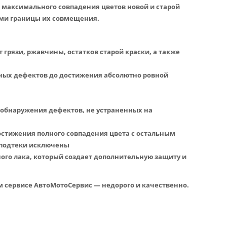
максимального совпадения цветов новой и старой
ыми границы их совмещения.
 грязи, ржавчины, остатков старой краски, а также
ных дефектов до достижения абсолютно ровной
 обнаружения дефектов, не устраненных на
остижения полного совпадения цвета с остальным
 подтеки исключены
ого лака, который создает дополнительную защиту и
ом сервисе АвтоМотоСервис — недорого и качественно.