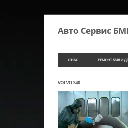
Авто Сервис Б
О НАС
РЕМОНТ БМВ И Д
VOLVO S40