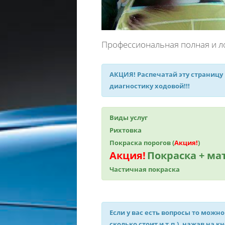
Профессиональная полная и л
АКЦИЯ!
Распечатай эту страницу
диагностику ходовой!!!
Виды услуг
Рихтовка
Покраска порогов (
Акция!
)
Акция!
Покраска + м
Частичная покраска
Если у вас есть вопросы то можно
сколько стоит и т.п.), нажав на к