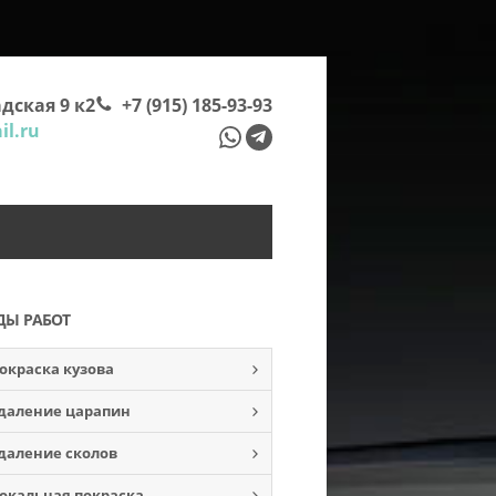
дская 9 к2
+7 (915) 185-93-93
l.ru
ДЫ РАБОТ
окраска кузова
даление царапин
даление сколов
окальная покраска