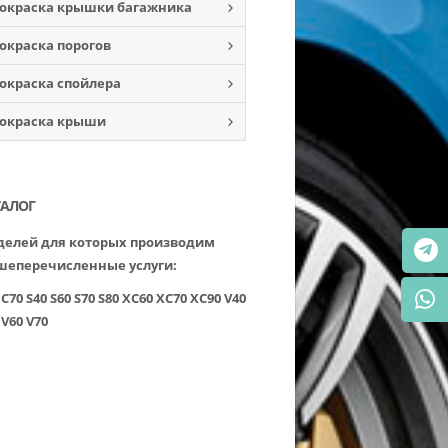
окраска крышки багажника
окраска порогов
окраска спойлера
окраска крыши
ТАЛОГ
елей для которых производим
шеперечисленные услуги:
C70
S40
S60
S70
S80
XC60
XC70
XC90
V40
V60
V70