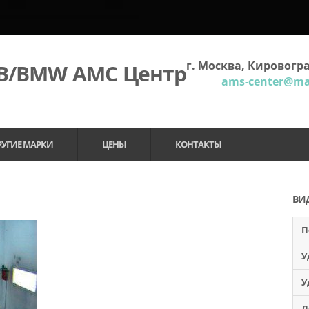
г. Москва, Кировогра
МВ/BMW АМС Центр
ams-center@mai
РУГИЕ МАРКИ
ЦЕНЫ
КОНТАКТЫ
ВИ
П
У
У
Л