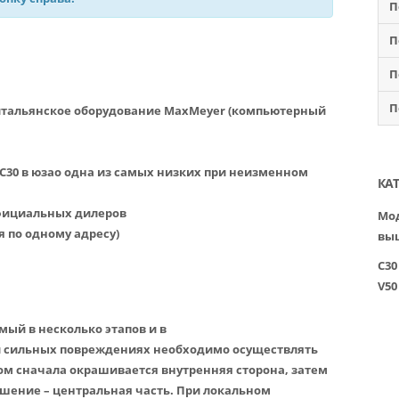
П
П
П
П
итальянское оборудование MaxMeyer (компьютерный
С30 в юзао одна из самых низких при неизменном
КА
официальных дилеров
Мод
я по одному адресу)
вы
C30
V50
мый в несколько этапов и в
и сильных повреждениях необходимо осуществлять
этом сначала окрашивается внутренняя сторона, затем
ршение – центральная часть. При локальном