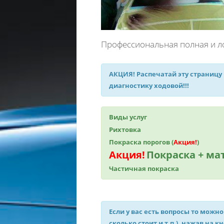
Профессиональная полная и л
АКЦИЯ!
Распечатай эту страницу
диагностику ходовой!!!
Виды услуг
Рихтовка
Покраска порогов (
Акция!
)
Акция!
Покраска + м
Частичная покраска
Если у вас есть вопросы то можно
сколько стоит и т.п.), нажав на к