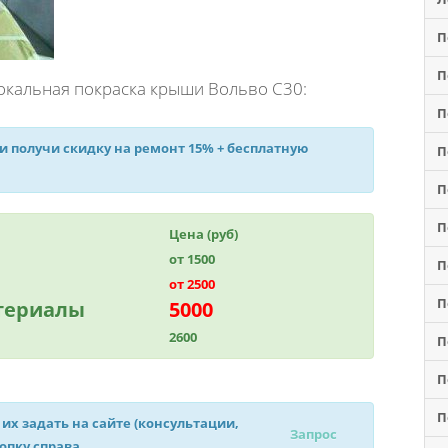
П
П
окальная покраска крыши Вольво С30:
П
 и получи
скидку на ремонт 15%
+ бесплатную
П
П
П
Цена (руб)
от 1500
П
от 2500
П
атериалы
5000
2600
П
П
П
 их задать на сайте (консультации,
Запрос
нопку справа.