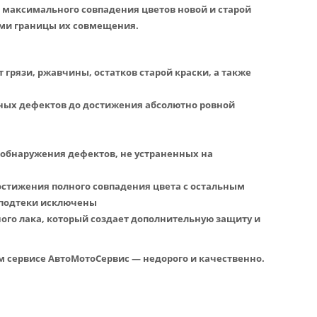
максимального совпадения цветов новой и старой
ыми границы их совмещения.
 грязи, ржавчины, остатков старой краски, а также
ных дефектов до достижения абсолютно ровной
 обнаружения дефектов, не устраненных на
остижения полного совпадения цвета с остальным
 подтеки исключены
ого лака, который создает дополнительную защиту и
ом сервисе АвтоМотоСервис — недорого и качественно.