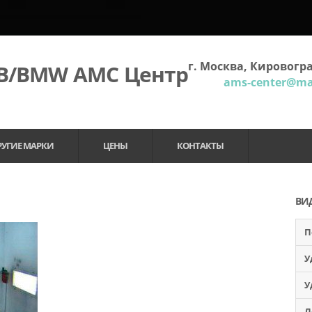
г. Москва, Кировогра
МВ/BMW АМС Центр
ams-center@mai
РУГИЕ МАРКИ
ЦЕНЫ
КОНТАКТЫ
ВИ
П
У
У
Л