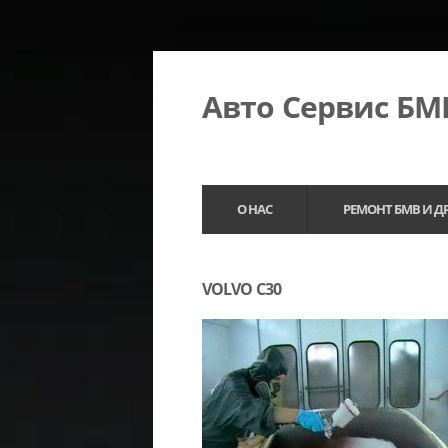
Авто Сервис Б
О НАС
РЕМОНТ БМВ И Д
VOLVO C30