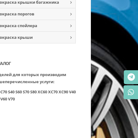
окраска крышки багажника
окраска порогов
окраска спойлера
окраска крыши
ТАЛОГ
елей для которых производим
шеперечисленные услуги:
C70
S40
S60
S70
S80
XC60
XC70
XC90
V40
V60
V70