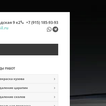
дская 9 к2
+7 (915) 185-93-93
l.ru
ДЫ РАБОТ
окраска кузова
даление царапин
даление сколов
окальная покраска