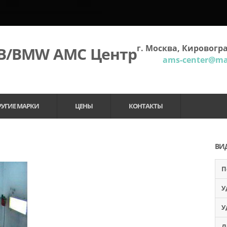
г. Москва, Кировогра
МВ/BMW АМС Центр
ams-center@mai
РУГИЕ МАРКИ
ЦЕНЫ
КОНТАКТЫ
ВИ
П
У
У
Л