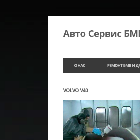
Авто Сервис Б
О НАС
РЕМОНТ БМВ И Д
VOLVO V40