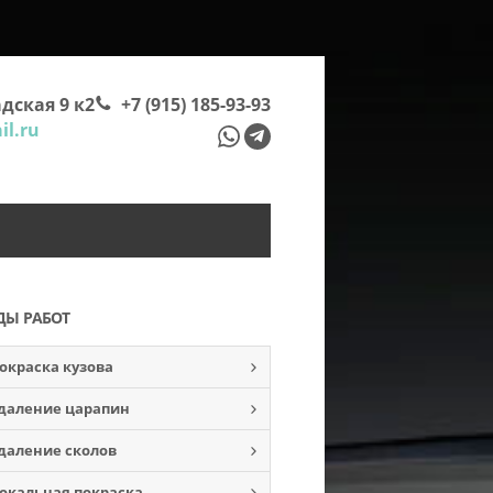
дская 9 к2
+7 (915) 185-93-93
l.ru
ДЫ РАБОТ
окраска кузова
даление царапин
даление сколов
окальная покраска