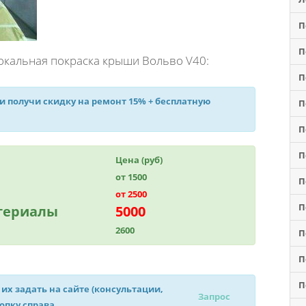
П
П
окальная покраска крыши Вольво V40:
П
 и получи
скидку на ремонт 15%
+ бесплатную
П
П
П
Цена (руб)
от 1500
П
от 2500
П
атериалы
5000
2600
П
П
П
 их задать на сайте (консультации,
Запрос
нопку справа.