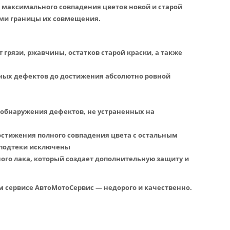
максимального совпадения цветов новой и старой
ыми границы их совмещения.
 грязи, ржавчины, остатков старой краски, а также
ных дефектов до достижения абсолютно ровной
 обнаружения дефектов, не устраненных на
остижения полного совпадения цвета с остальным
 подтеки исключены
ого лака, который создает дополнительную защиту и
ом сервисе АвтоМотоСервис — недорого и качественно.