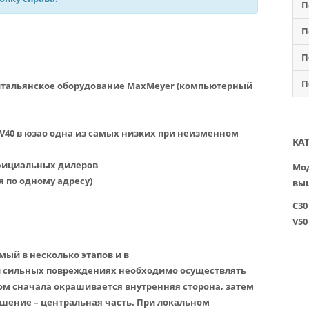
П
П
П
П
итальянское оборудование MaxMeyer (компьютерный
V40 в юзао одна из самых низких при неизменном
КА
официальных дилеров
Мод
я по одному адресу)
вы
C30
V50
мый в несколько этапов и в
и сильных повреждениях необходимо осуществлять
этом сначала окрашивается внутренняя сторона, затем
ршение – центральная часть. При локальном