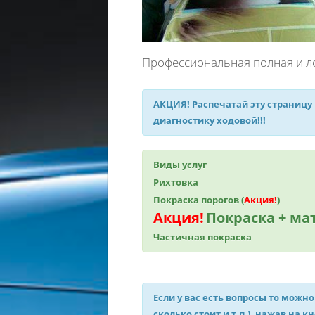
Профессиональная полная и л
АКЦИЯ!
Распечатай эту страницу
диагностику ходовой!!!
Виды услуг
Рихтовка
Покраска порогов (
Акция!
)
Акция!
Покраска + м
Частичная покраска
Если у вас есть вопросы то можно
сколько стоит и т.п.), нажав на к