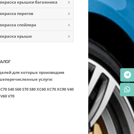
окраска крышки багажника
окраска порогов
окраска спойлера
окраска крыши
ТАЛОГ
елей для которых производим
шеперечисленные услуги:
C70
S40
S60
S70
S80
XC60
XC70
XC90
V40
V60
V70