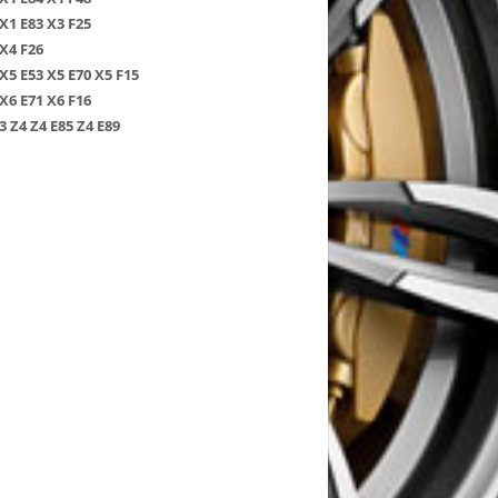
Х1 Е83
Х3 F25
Х4 F26
Х5 Е53
Х5 Е70
Х5 F15
Х6 Е71
Х6 F16
3
Z4
Z4 E85
Z4 E89