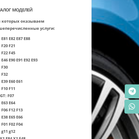
ТАЛОГ МОДЕЛЕЙ
 которых оказываем
шеперечисленные услуги:
:
Е81
Е82
Е87
Е88
:
F20
F21
:
F22
F45
:
Е46
Е90
Е91
Е92
Е93
:
F30
:
F32
:
Е39
Е60
Е61
:
F10
F11
 GT:
F07
:
Е63
Е64
:
F06
F12
F13
:
Е38
Е65
Е66
:
F01
F02
F04
:
g11
g12
Х1 Е84
Х1 F48