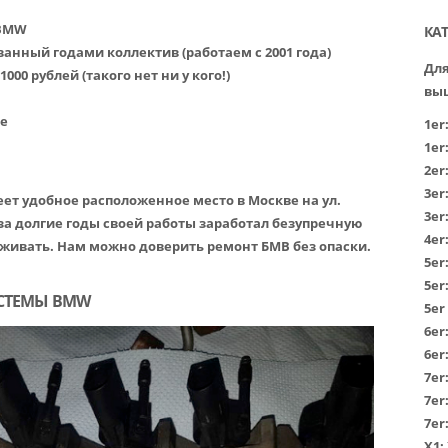
 BMW
КА
нный годами коллектив (работаем с 2001 года)
Для
00 рублей (такого нет ни у кого!)
вы
е
1er
1er
2er
3er
т удобное расположенное место в Москве на ул.
3er
за долгие годы своей работы заработал безупречную
4er
живать. Нам можно доверить ремонт БМВ без опаски.
5er
5er
СТЕМЫ BMW
5er
6er
6er
7er
7er
7er
Х1
: