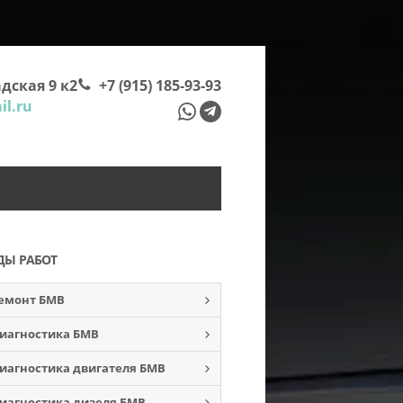
дская 9 к2
+7 (915) 185-93-93
l.ru
ДЫ РАБОТ
емонт БМВ
иагностика БМВ
иагностика двигателя БМВ
иагностика дизеля БМВ