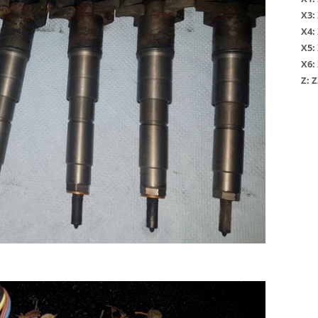
Х3
:
Х4
:
Х5
:
Х6
:
Z:
Z