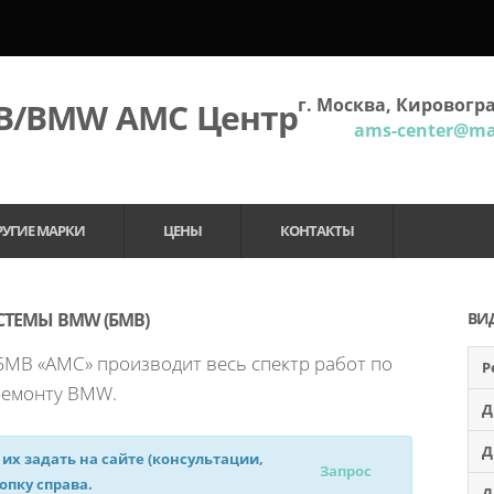
г. Москва, Кировогра
МВ/BMW АМС Центр
ams-center@mai
РУГИЕ МАРКИ
ЦЕНЫ
КОНТАКТЫ
ТЕМЫ BMW (БМВ)
ВИ
МВ «АМС» производит весь спектр работ по
Р
 ремонту BMW.
Д
Д
 их задать на сайте (консультации,
Запрос
нопку справа.
Д