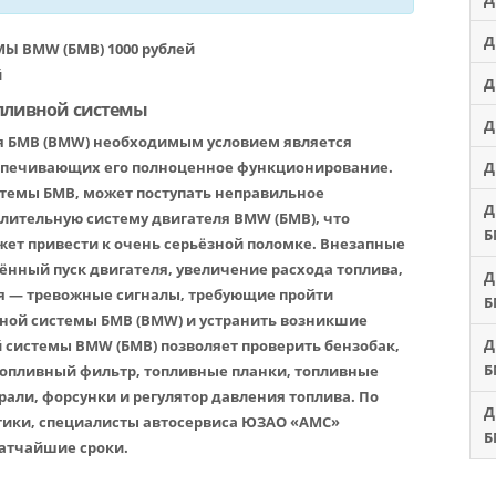
Д
 BMW (БМВ) 1000 рублей
й
Д
пливной системы
Д
я БМВ (BMW) необходимым условием является
еспечивающих его полноценное функционирование.
Д
стемы БМВ, может поступать неправильное
Д
елительную систему двигателя BMW (БМВ), что
Б
ожет привести к очень серьёзной поломке. Внезапные
ённый пуск двигателя, увеличение расхода топлива,
Д
 — тревожные сигналы, требующие пройти
Б
ной системы БМВ (BMW) и устранить возникшие
Д
 системы BMW (БМВ) позволяет проверить бензобак,
Б
топливный фильтр, топливные планки, топливные
али, форсунки и регулятор давления топлива. По
Д
тики, специалисты автосервиса ЮЗАО «АМС»
Б
ратчайшие сроки.