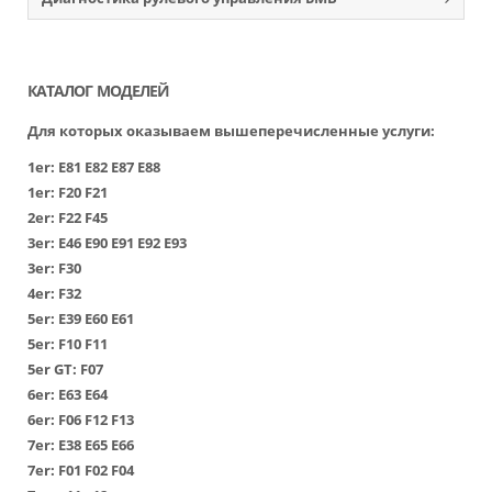
КАТАЛОГ МОДЕЛЕЙ
Для которых оказываем вышеперечисленные услуги:
1er:
Е81
Е82
Е87
Е88
1er:
F20
F21
2er:
F22
F45
3er:
Е46
Е90
Е91
Е92
Е93
3er:
F30
4er:
F32
5er:
Е39
Е60
Е61
5er:
F10
F11
5er GT:
F07
6er:
Е63
Е64
6er:
F06
F12
F13
7er:
Е38
Е65
Е66
7er:
F01
F02
F04