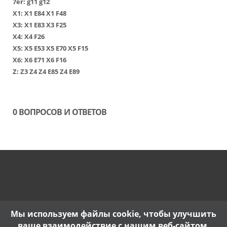
7er:
g11
g12
Х1
:
Х1 Е84
Х1 F48
Х3
:
Х1 Е83
Х3 F25
Х4
:
Х4 F26
Х5
:
Х5 Е53
Х5 Е70
Х5 F15
Х6
:
Х6 Е71
Х6 F16
Z:
Z3
Z4
Z4 E85
Z4 E89
0 ВОПРОСОВ И ОТВЕТОВ
Мы используем файлы cookie, чтобы улучшить
ваше взаимодействие с нашим веб-сайтом.