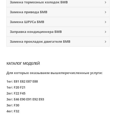
Замена тормозных колодок БМВ
Замена привода БМВ
Замена ШРУСа БМВ
Заправка кондиционера БМВ
Замена прокладок двигателя БМВ
КАТАЛОГ МОДЕЛЕЙ
Для которых оказываем вышеперечисленные услуги:
1er:
Е81
Е82
Е87
Е88
1er:
F20
F21
2er:
F22
F45
3er:
Е46
Е90
Е91
Е92
Е93
3er:
F30
4er:
F32