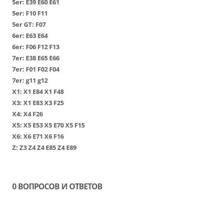
5er:
Е39
Е60
Е61
5er:
F10
F11
5er GT:
F07
6er:
Е63
Е64
6er:
F06
F12
F13
7er:
Е38
Е65
Е66
7er:
F01
F02
F04
7er:
g11
g12
Х1
:
Х1 Е84
Х1 F48
Х3
:
Х1 Е83
Х3 F25
Х4
:
Х4 F26
Х5
:
Х5 Е53
Х5 Е70
Х5 F15
Х6
:
Х6 Е71
Х6 F16
Z:
Z3
Z4
Z4 E85
Z4 E89
0 ВОПРОСОВ И ОТВЕТОВ