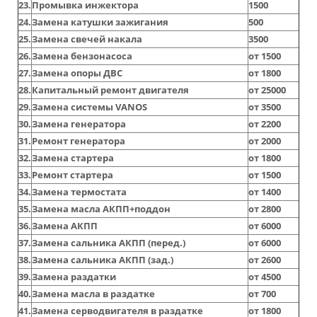
23.
Промывка инжектора
1500
24.
Замена катушки зажигания
500
25.
Замена свечей накала
3500
26.
Замена бензонасоса
от 1500
27.
Замена опоры ДВС
от 1800
28.
Капитальный ремонт двигателя
от 25000
29.
Замена системы VANOS
от 3500
30.
Замена генератора
от 2200
31.
Ремонт генератора
от 2000
32.
Замена стартера
от 1800
33.
Ремонт стартера
от 1500
34.
Замена термостата
от 1400
35.
Замена масла АКПП+поддон
от 2800
36.
Замена АКПП
от 6000
37.
Замена сальника АКПП (перед.)
от 6000
38.
Замена сальника АКПП (зад.)
от 2600
39.
Замена раздатки
от 4500
40.
Замена масла в раздатке
от 700
41.
Замена серводвигателя в раздатке
от 1800