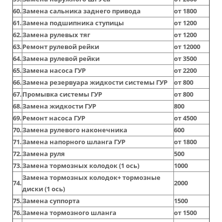
60.
Замена сальника заднего привода
от 1800
61.
Замена подшипника ступицы
от 1200
62.
Замена рулевых тяг
от 1200
63.
Ремонт рулевой рейки
от 12000
64.
Замена рулевой рейки
от 3500
65.
Замена насоса ГУР
от 2200
66.
Замена резервуара жидкости системы ГУР
от 800
67.
Промывка системы ГУР
от 800
68.
Замена жидкости ГУР
800
69.
Ремонт насоса ГУР
от 4500
70.
Замена рулевого наконечника
600
71.
Замена напорного шланга ГУР
от 1800
72.
Замена руля
500
73.
Замена тормозных колодок (1 ось)
1000
Замена тормозных колодок+ тормозные
74.
2000
диски (1 ось)
75.
Замена суппорта
1500
76.
Замена тормозного шланга
от 1500