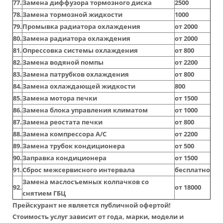
77.
Замена диффузора тормозного диска
2500
78.
Замена тормозной жидкости
1000
79.
Промывка радиатора охлаждения
от 2000
80.
Замена радиатора охлаждения
от 2000
81.
Опрессовка системы охлаждения
от 800
82.
Замена водяной помпы
от 2200
83.
Замена патрубков охлаждения
от 800
84.
Замена охлаждающей жидкости
800
85.
Замена мотора печки
от 1500
86.
Замена блока управления климатом
от 1000
87.
Замена реостата печки
от 800
88.
Замена компрессора А/С
от 2200
89.
Замена трубок кондиционера
от 500
90.
Заправка кондиционера
от 1500
91.
Сброс межсервисного интервала
бесплатно
Замена маслосъемных колпачков со
92.
от 18000
снятием ГБЦ
Прейскурант не является публичной офертой!
Стоимость услуг зависит от года, марки, модели и