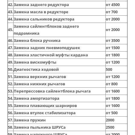
42.
Замена заднего редуктора
от 4500
43.
Замена масла в редукторе
от 700
44.
Замена сальников редуктора
от 2000
Замена сайлентблоков заднего
45.
от 2000
подрамника
46.
Замена блока ручника
от 3500
47.
Замена задних пневмоподушек
от 1500
48.
Замена эластичной муфты кардана
от 1800
49.
Замена вискомуфты
от 1200
50.
Диагностика ходовой
500
51.
Замена верхних рычагов
от 1200
52.
Замена нижних рычагов
от 800
53.
Перепрессовка сайлентблока рычага
от 1600
54.
Замена амортизатора
от 1800
55.
Замена плавающих шарниров
от 1600
56.
Замена втулок стабилизатора
от 500
57.
Замена пружин
2000
58.
Замена пыльника ШРУСа
2500
59.
Замена наружного ШРУСа
от 2000