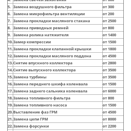
5.
Замена воздушного фильтра
от 300
6.
Замена микрофильтра вентиляции
от 200
7.
Замена прокладки масляного стакана
от 2500
8.
Замена приводных ремней
от 800
9.
Замена ролика натяжителя
от 1400
10.
Замер компрессии
от 1500
11.
Замена прокладки клапанной крышки
от 1800
12.
Замена прокладки масляного поддона
от 4500
13.
Снятие впускного коллектора
от 2800
14.
Снятие выпускного коллектора
от 3500
15.
Замена турбины
от 3500
16.
Замена переднего шкифа коленвала
от 1500
17.
Замена заднего сальника коленвала
от 6000
18.
Замена топливного фильтра
от 800
19.
Замена топливного насоса
от 1500
20.
Выставление фаз ГРМ
от 4500
21.
Замена цепи ГРМ
от 8000
22.
Замена форсунки
от 2200