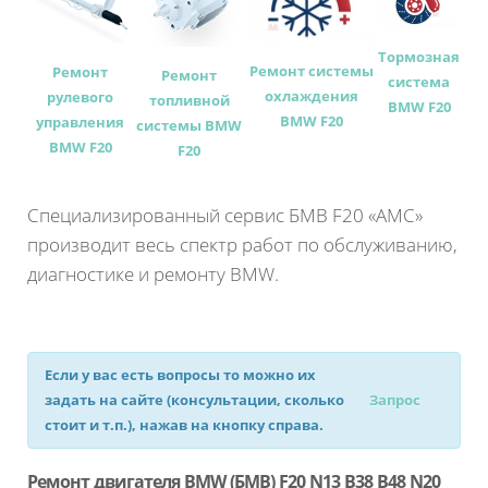
Тормозная
Ремонт системы
Ремонт
Ремонт
система
охлаждения
рулевого
топливной
BMW F20
BMW F20
управления
системы BMW
BMW F20
F20
Специализированный сервис БМВ F20 «АМС»
производит весь спектр работ по обслуживанию,
диагностике и ремонту BMW.
Если у вас есть вопросы то можно их
задать на сайте (консультации, сколько
Запрос
стоит и т.п.), нажав на кнопку справа.
Ремонт двигателя BMW (БМВ) F20 N13 B38 B48 N20