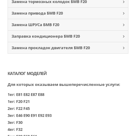
Замена тормозных колодок БМВ F20
Замена привода БМВ F20
Замена ШРУСа БМВ F20
Заправка кондиционера БМВ F20
Замена прокладок двигателя БМВ F20
КАТАЛОГ МОДЕЛЕЙ
Для которых оказываем вышеперечисленные услуги:
1er:
Е81
Е82
Е87
Е88
1er:
F20
F21
2er:
F22
F45
3er:
Е46
Е90
Е91
Е92
Е93
3er:
F30
4er:
F32