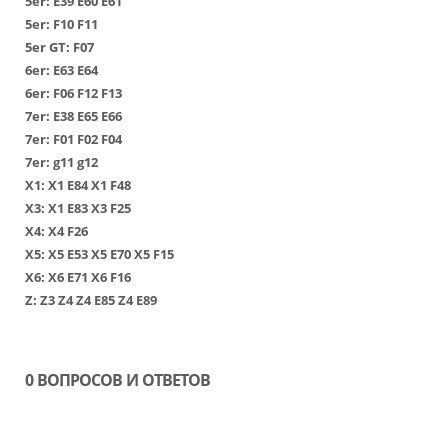
5er:
Е39
Е60
Е61
5er:
F10
F11
5er GT:
F07
6er:
Е63
Е64
6er:
F06
F12
F13
7er:
Е38
Е65
Е66
7er:
F01
F02
F04
7er:
g11
g12
Х1
:
Х1 Е84
Х1 F48
Х3
:
Х1 Е83
Х3 F25
Х4
:
Х4 F26
Х5
:
Х5 Е53
Х5 Е70
Х5 F15
Х6
:
Х6 Е71
Х6 F16
Z:
Z3
Z4
Z4 E85
Z4 E89
0 ВОПРОСОВ И ОТВЕТОВ