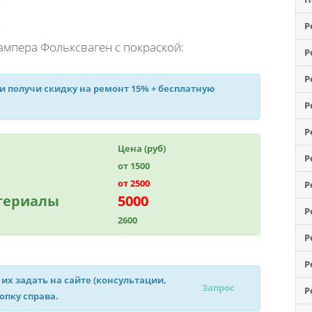
Р
ампера Фольксваген с покраской:
Р
Р
 и получи
скидку на ремонт 15%
+ бесплатную
Р
Р
Цена (руб)
Р
от 1500
от 2500
Р
атериалы
5000
Р
2600
Р
Р
 их задать на сайте (консультации,
Запрос
Р
нопку справа.