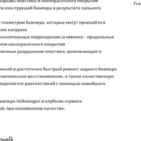
разрывы пластика и лакокрасочного покрытия
Tra
ти конструкций бампера в результате сильного
 геометрии бампера, которые могут произойти в
ких нагрузок
 значительные повреждения (а именно – продольные
 или лакокрасочного покрытия
сквозные разрушения пластика, возникающие в
жный и достаточно быстрый ремонт заднего бампера
комплексное восстановление, а также качественную
пределяется диагностикой с помощью новейшего
ампера Volkswagen в клубном сервисе
й, при неизменном качестве.
рий