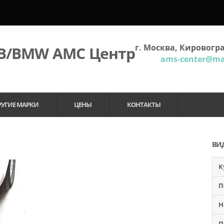
г. Москва, Кировогра
МВ/BMW АМС Центр
ams-center@mai
РУГИЕ МАРКИ
ЦЕНЫ
КОНТАКТЫ
ВИ
К
П
Н
П