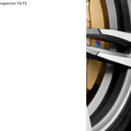
nsporter
T4
T5