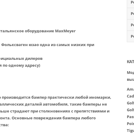
Р
Р
Р
итальянское оборудование MaxMeyer
Р
 Фольксваген юзао одна из самых низких при
официальных дилеров
КА
я по одному адресу)
Мод
вы
Am
Cad
о производится бампер практически любой иномарки,
Gol
еталлических деталей автомобиля, такие бамперы не
Gol
льше страдают при столкновениях с препятствиями и
Pas
монта. Основные повреждения бампера любого
Poi
тва:
Tig