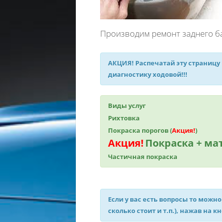
Производим ремонт заднего б
АКЦИЯ!
Распечатай эту страницу
диагностику ходовой!!!
Виды услуг
Рихтовка
Покраска порогов (
Акция!
)
Акция!
Покраска + м
Частичная покраска
Если у вас есть вопросы то можно
сколько стоит и т.п.), нажав на к