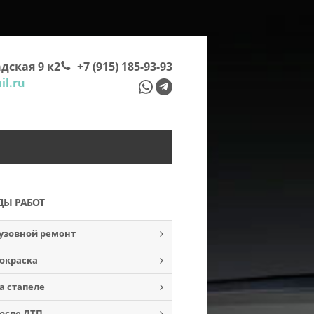
дская 9 к2
+7 (915) 185-93-93
l.ru
ДЫ РАБОТ
узовной ремонт
окраска
а стапеле
осле ДТП