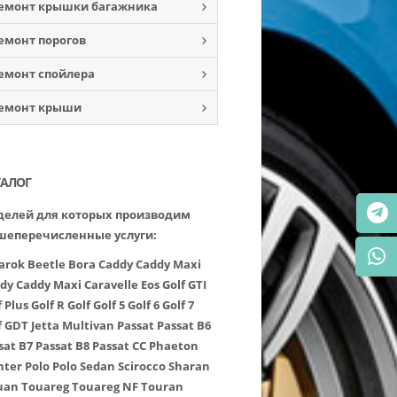
емонт крышки багажника
емонт порогов
емонт спойлера
емонт крыши
ТАЛОГ
елей для которых производим
шеперечисленные услуги:
arok
Beetle
Bora
Caddy
Caddy Maxi
dy
Caddy Maxi
Caravelle
Eos
Golf GTI
f Plus
Golf R
Golf
Golf 5
Golf 6
Golf 7
f GDT
Jetta
Multivan
Passat
Passat B6
sat B7
Passat B8
Passat CC
Phaeton
nter
Polo
Polo Sedan
Scirocco
Sharan
uan
Touareg
Touareg NF
Touran