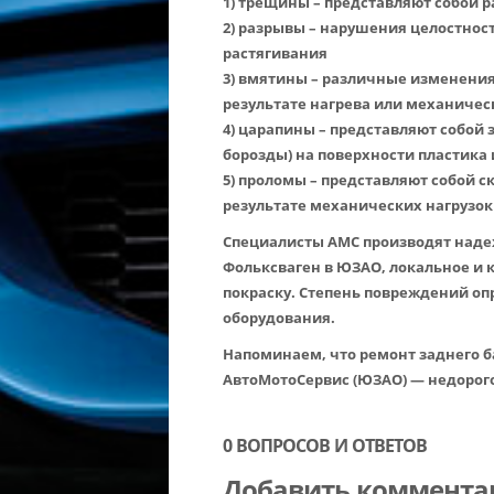
1) трещины – представляют собой 
2) разрывы – нарушения целостнос
растягивания
3) вмятины – различные изменения
результате нагрева или механичес
4) царапины – представляют собой
борозды) на поверхности пластика
5) проломы – представляют собой 
результате механических нагрузок
Специалисты АМС производят наде
Фольксваген в ЮЗАО, локальное и 
покраску. Степень повреждений о
оборудования.
Напоминаем, что ремонт заднего б
АвтоМотоСервис (ЮЗАО) — недорого
0 ВОПРОСОВ И ОТВЕТОВ
Добавить коммента