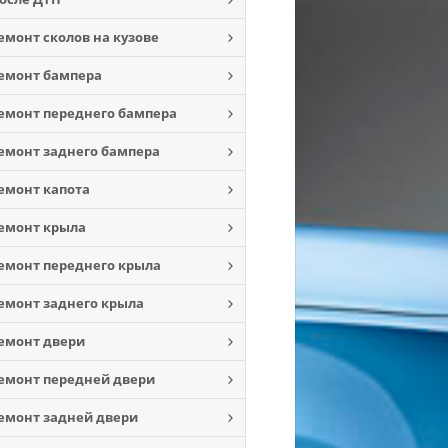
емонт сколов на кузове
емонт бампера
емонт переднего бампера
емонт заднего бампера
емонт капота
емонт крыла
емонт переднего крыла
емонт заднего крыла
емонт двери
емонт передней двери
емонт задней двери