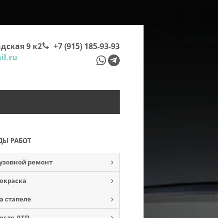
дская 9 к2
+7 (915) 185-93-93
l.ru
ДЫ РАБОТ
узовной ремонт
окраска
а стапеле
осле ДТП