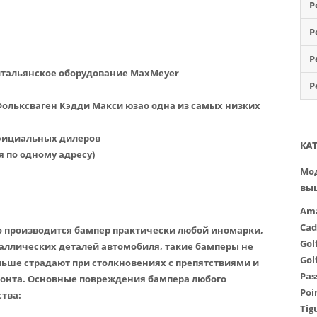
Р
Р
Р
итальянское оборудование MaxMeyer
Р
Фольксваген Кэдди Макси юзао одна из самых низких
официальных дилеров
КА
я по одному адресу)
Мод
вы
Am
Cad
о производится бампер практически любой иномарки,
Gol
еталлических деталей автомобиля, такие бамперы не
Gol
льше страдают при столкновениях с препятствиями и
Pas
монта. Основные повреждения бампера любого
Poi
тва:
Tig