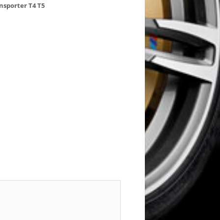
nsporter
T4
T5