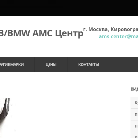
г. Москва, Кировогра
МВ/BMW АМС Центр
ams-center@mai
РУГИЕ МАРКИ
ЦЕНЫ
КОНТАКТЫ
ВИ
К
П
Н
П