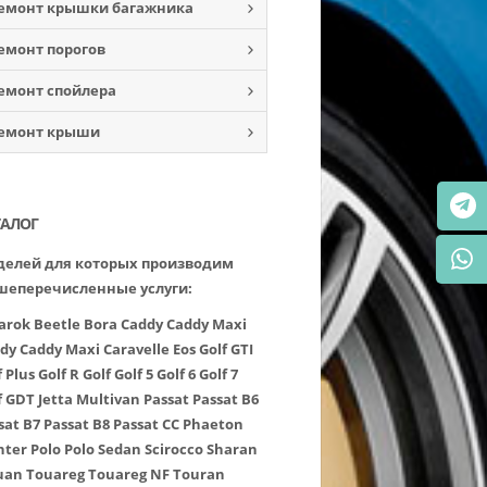
емонт крышки багажника
емонт порогов
емонт спойлера
емонт крыши
ТАЛОГ
елей для которых производим
шеперечисленные услуги:
arok
Beetle
Bora
Caddy
Caddy Maxi
dy
Caddy Maxi
Caravelle
Eos
Golf GTI
f Plus
Golf R
Golf
Golf 5
Golf 6
Golf 7
f GDT
Jetta
Multivan
Passat
Passat B6
sat B7
Passat B8
Passat CC
Phaeton
nter
Polo
Polo Sedan
Scirocco
Sharan
uan
Touareg
Touareg NF
Touran