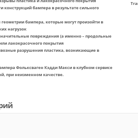
разрывы пластика и лакокрасочного покрытия
Tra
ти конструкций бампера в результате сильного
 геометрии бампера, которые могут произойти в
ких нагрузок
 значительные повреждения (а именно – продольные
 или лакокрасочного покрытия
сквозные разрушения пластика, возникающие в
ампера Фольксваген Кэдди Макси в клубном сервисе
й, при неизменном качестве.
рий