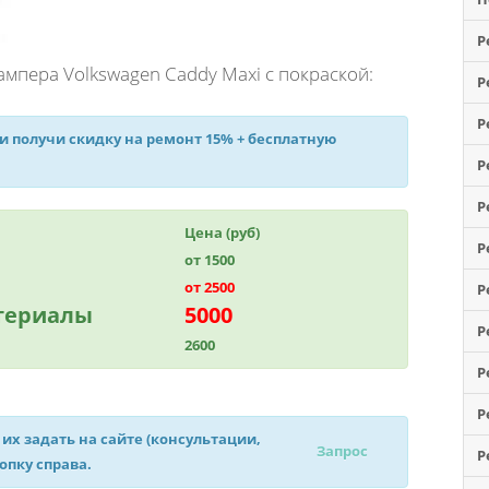
Р
мпера Volkswagen Caddy Maxi с покраской:
Р
Р
 и получи
скидку на ремонт 15%
+ бесплатную
Р
Р
Цена (руб)
Р
от 1500
от 2500
Р
атериалы
5000
Р
2600
Р
Р
 их задать на сайте (консультации,
Запрос
Р
нопку справа.