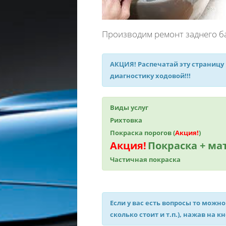
Производим ремонт заднего ба
АКЦИЯ!
Распечатай эту страницу
диагностику ходовой!!!
Виды услуг
Рихтовка
Покраска порогов (
Акция!
)
Акция!
Покраска + м
Частичная покраска
Если у вас есть вопросы то можно
сколько стоит и т.п.), нажав на к