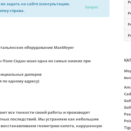
Р
 их задать на сайте (консультации,
Запрос
нопку справа.
Р
Р
Р
итальянское оборудование MaxMeyer
КА
 Поло Седан юзао одна из самых низких при
Мод
официальных дилеров
вы
я по одному адресу)
Am
Cad
Gol
Gol
ют все тонкости своей работы и производят
Pas
тных последствий. Мы устраняем как небольшие
Poi
и восстанавливаем геометрию капота, нарушенную
Tig