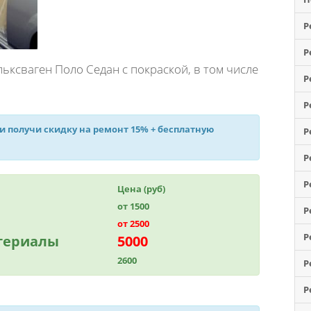
Р
Р
ксваген Поло Седан с покраской, в том числе
Р
Р
 и получи
скидку на ремонт 15%
+ бесплатную
Р
Р
Р
Цена (руб)
от 1500
Р
от 2500
Р
атериалы
5000
2600
Р
Р