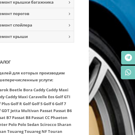
емонт крышки багажника
емонт порогов
емонт спойлера
емонт крыши
ТАЛОГ
елей для которых производим
шеперечисленные услуги:
arok
Beetle
Bora
Caddy
Caddy Maxi
dy
Caddy Maxi
Caravelle
Eos
Golf GTI
f Plus
Golf R
Golf
Golf 5
Golf 6
Golf 7
f GDT
Jetta
Multivan
Passat
Passat B6
sat B7
Passat B8
Passat CC
Phaeton
nter
Polo
Polo Sedan
Scirocco
Sharan
uan
Touareg
Touareg NF
Touran