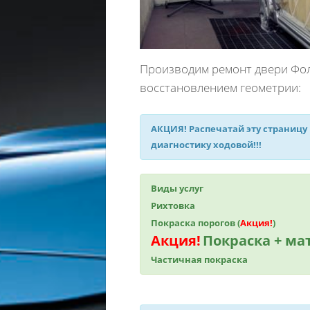
Производим ремонт двери Фоль
восстановлением геометрии:
АКЦИЯ!
Распечатай эту страницу
диагностику ходовой!!!
Виды услуг
Рихтовка
Покраска порогов (
Акция!
)
Акция!
Покраска + м
Частичная покраска