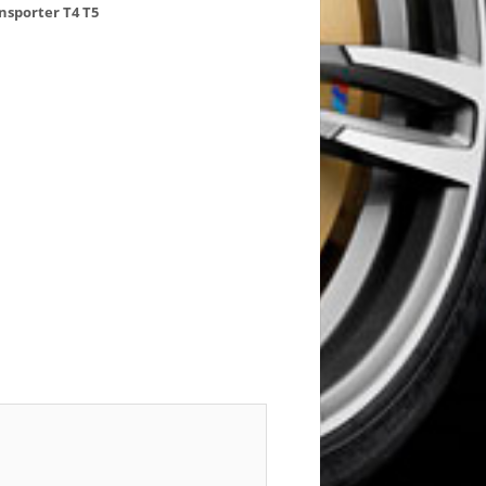
nsporter
T4
T5