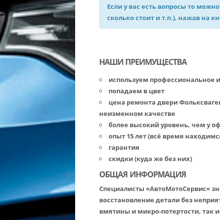
Если у вас есть вопросы то можно
сколько стоит и т.п.), нажав на к
НАШИ ПРЕИМУЩЕСТВА
используем профессиональное 
попадаем в цвет
цена ремонта двери Фольксваген
неизменном качестве
более высокий уровень, чем у 
опыт 15 лет (всё время находимс
гарантия
скидки (куда же без них)
ОБЩАЯ ИНФОРМАЦИЯ
Специалисты «АвтоМотоСервис» зна
восстановление детали без неприя
вмятины и микро-потертости, так 