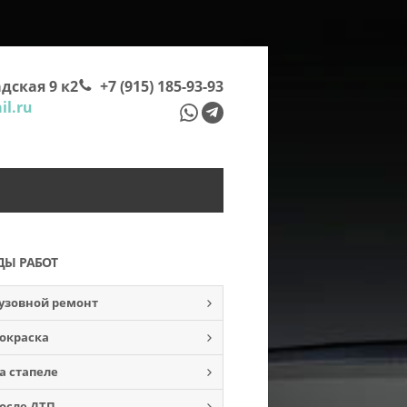
дская 9 к2
+7 (915) 185-93-93
l.ru
ДЫ РАБОТ
узовной ремонт
окраска
а стапеле
осле ДТП