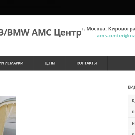
г. Москва, Кировогра
МВ/BMW АМС Центр
ams-center@mai
РУГИЕ МАРКИ
ЦЕНЫ
КОНТАКТЫ
ВИ
К
П
Н
П