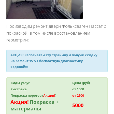
Производим ремонт двери Фольксваген Пассат с
покраской, в том числе восстановлением
геометрии:
АКЦИЯ!
Распечатай эту страницу и получи
скидку
на ремонт 15%
+ бесплатную диагностику
ходовой!!!
Виды услуг
Цена (руб)
Рихтовка
от 1500
Покраска порогов (
Акция!
)
от 2500
Акция!
Покраска +
5000
материалы