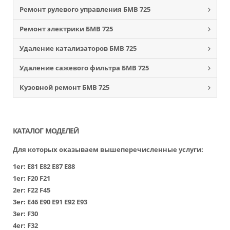
Ремонт рулевого управления БМВ 725
Ремонт электрики БМВ 725
Удаление катализаторов БМВ 725
Удаление сажевого фильтра БМВ 725
Кузовной ремонт БМВ 725
КАТАЛОГ МОДЕЛЕЙ
Для которых оказываем вышеперечисленные услуги:
1er:
Е81
Е82
Е87
Е88
1er:
F20
F21
2er:
F22
F45
3er:
Е46
Е90
Е91
Е92
Е93
3er:
F30
4er:
F32