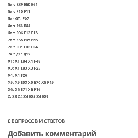
5er:
Е39
Е60
Е61
5er:
F10
F11
5er GT:
F07
6er:
Е63
Е64
6er:
F06
F12
F13
7er:
Е38
Е65
Е66
7er:
F01
F02
F04
7er:
g11
g12
Х1
:
Х1 Е84
Х1 F48
Х3
:
Х1 Е83
Х3 F25
Х4
:
Х4 F26
Х5
:
Х5 Е53
Х5 Е70
Х5 F15
Х6
:
Х6 Е71
Х6 F16
Z:
Z3
Z4
Z4 E85
Z4 E89
0 ВОПРОСОВ И ОТВЕТОВ
Добавить комментарий