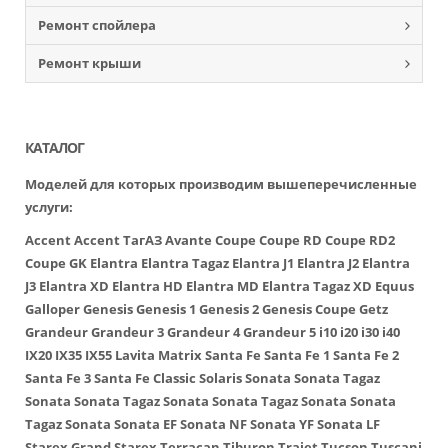
Ремонт спойлера
Ремонт крыши
КАТАЛОГ
Моделей для которых производим вышеперечисленные
услуги:
Accent
Accent ТагАЗ
Avante
Coupe
Coupe RD
Coupe RD2
Coupe GK
Elantra
Elantra Tagaz
Elantra J1
Elantra J2
Elantra
J3
Elantra XD
Elantra HD
Elantra MD
Elantra Tagaz XD
Equus
Galloper
Genesis
Genesis 1
Genesis 2
Genesis Coupe
Getz
Grandeur
Grandeur 3
Grandeur 4
Grandeur 5
i10
i20
i30
i40
IX20
IX35
IX55
Lavita
Matrix
Santa Fe
Santa Fe 1
Santa Fe 2
Santa Fe 3
Santa Fe Classic
Solaris
Sonata
Sonata Tagaz
Sonata
Sonata Tagaz
Sonata
Sonata Tagaz
Sonata
Sonata
Tagaz
Sonata
Sonata EF
Sonata NF
Sonata YF
Sonata LF
Starex
Grand Starex
Terracan
Tiburon
Trajet
Tucson
Tuscani