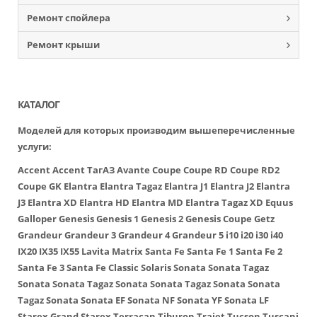
Ремонт спойлера
Ремонт крыши
КАТАЛОГ
Моделей для которых производим вышеперечисленные
услуги:
Accent
Accent ТагАЗ
Avante
Coupe
Coupe RD
Coupe RD2
Coupe GK
Elantra
Elantra Tagaz
Elantra J1
Elantra J2
Elantra
J3
Elantra XD
Elantra HD
Elantra MD
Elantra Tagaz XD
Equus
Galloper
Genesis
Genesis 1
Genesis 2
Genesis Coupe
Getz
Grandeur
Grandeur 3
Grandeur 4
Grandeur 5
i10
i20
i30
i40
IX20
IX35
IX55
Lavita
Matrix
Santa Fe
Santa Fe 1
Santa Fe 2
Santa Fe 3
Santa Fe Classic
Solaris
Sonata
Sonata Tagaz
Sonata
Sonata Tagaz
Sonata
Sonata Tagaz
Sonata
Sonata
Tagaz
Sonata
Sonata EF
Sonata NF
Sonata YF
Sonata LF
Starex
Grand Starex
Terracan
Tiburon
Trajet
Tucson
Tuscani