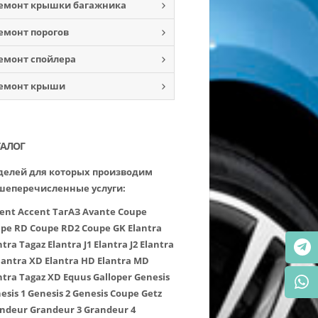
емонт крышки багажника
емонт порогов
емонт спойлера
емонт крыши
ТАЛОГ
елей для которых производим
шеперечисленные услуги:
ent
Accent ТагАЗ
Avante
Coupe
pe RD
Coupe RD2
Coupe GK
Elantra
ntra Tagaz
Elantra J1
Elantra J2
Elantra
lantra XD
Elantra HD
Elantra MD
ntra Tagaz XD
Equus
Galloper
Genesis
esis 1
Genesis 2
Genesis Coupe
Getz
ndeur
Grandeur 3
Grandeur 4