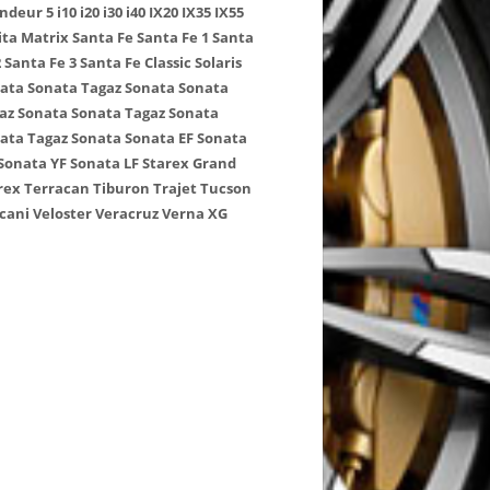
ndeur 5
i10
i20
i30
i40
IX20
IX35
IX55
ita
Matrix
Santa Fe
Santa Fe 1
Santa
2
Santa Fe 3
Santa Fe Classic
Solaris
ata
Sonata Tagaz
Sonata
Sonata
az
Sonata
Sonata Tagaz
Sonata
ata Tagaz
Sonata
Sonata EF
Sonata
Sonata YF
Sonata LF
Starex
Grand
rex
Terracan
Tiburon
Trajet
Tucson
cani
Veloster
Veracruz
Verna
XG