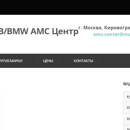
г. Москва, Кировогра
МВ/BMW АМС Центр
ams-center@mai
РУГИЕ МАРКИ
ЦЕНЫ
КОНТАКТЫ
ВИ
К
П
Н
П