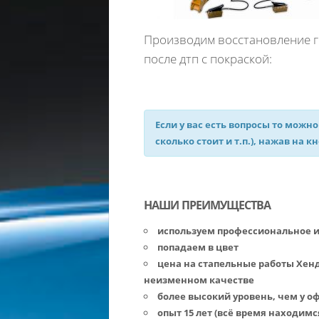
Производим восстановление ге
после дтп с покраской:
Если у вас есть вопросы то можно
сколько стоит и т.п.), нажав на к
НАШИ ПРЕИМУЩЕСТВА
используем профессиональное 
попадаем в цвет
цена на стапельные работы Хенд
неизменном качестве
более высокий уровень, чем у 
опыт 15 лет (всё время находимс