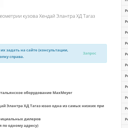
Р
ометрии кузова Хендай Элантра ХД Тагаз
Р
Р
Р
 их задать на сайте (консультации,
Запрос
Р
нопку справа.
Р
Р
Р
итальянское оборудование MaxMeyer
Р
ай Элантра ХД Тагаз юзао одна из самых низких при
Р
официальных дилеров
Р
я по одному адресу)