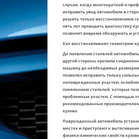
случаи, когда многократной и про
исправить увод автомобиля в стор
решить только восстановлением ге
пять лет проводить диагностику ку
позволит вовремя обнаружить и ус
Как восстанавливают геометрию к
До появления стапелей автомобиль
другой стороны крепили соединенн
машину до необходимых размеров. 
позволял исправить только сильны
неповрежденные участки, ослабляя
появлением стапелей, которые поз
проблемные участки. С помощью э
рекомендованные производителем
кузова.
Поврежденный автомобиль устанав
местах и приступают к вытягивани
физико-химических свойств кузов