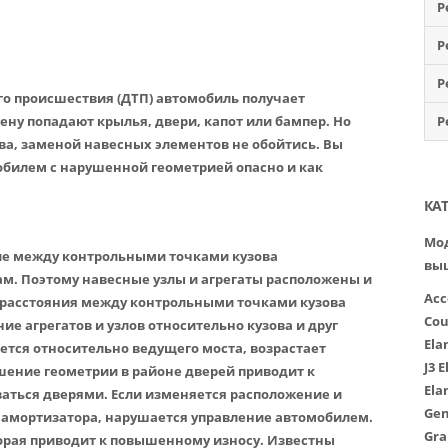
Р
Р
Р
го происшествия (ДТП) автомобиль получает
ену попадают крылья, двери, капот или бампер. Но
Р
ва, заменой навесных элементов не обойтись. Вы
обилем с нарушенной геометрией опасно и как
КА
Мод
ие между контрольными точками кузова
вы
ам. Поэтому навесные узлы и агрегаты расположены и
Acc
П расстояния между контрольными точками кузова
Cou
ие агрегатов и узлов относительно кузова и друг
Ela
ается относительно ведущего моста, возрастает
J3
E
шение геометрии в районе дверей приводит к
Ela
аться дверями. Если изменяется расположение и
Gen
 амортизатора, нарушается управление автомобилем.
Gra
торая приводит к повышенному износу. Известны