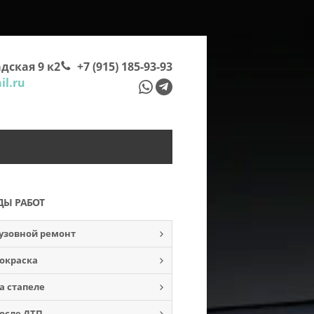
дская 9 к2
+7 (915) 185-93-93
l.ru
ДЫ РАБОТ
узовной ремонт
окраска
а стапеле
осле ДТП