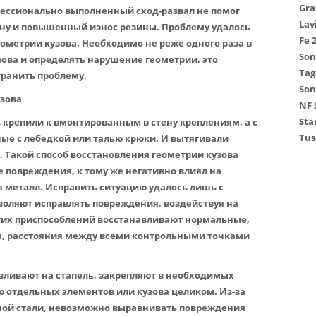
Gra
фессионально выполненный сход-развал не помог
Lav
ону и повышенный износ резины. Проблему удалось
Fe 
ометрии кузова. Необходимо не реже одного раза в
Son
зова и определять нарушение геометрии, это
Tag
транить проблему.
Son
узова
NF
Sta
 крепили к вмонтированным в стену креплениям, а с
Tus
ые с лебедкой или талью крюки. И вытягивали
Такой способ восстановления геометрии кузова
е повреждения, к тому же негативно влиял на
 металл. Исправить ситуацию удалось лишь с
воляют исправлять повреждения, воздействуя на
тих приспособлений восстанавливают нормальные,
, расстояния между всеми контрольными точками
ливают на стапель, закрепляют в необходимых
ю отдельных элементов или кузова целиком. Из-за
ной стали, невозможно выравнивать повреждения