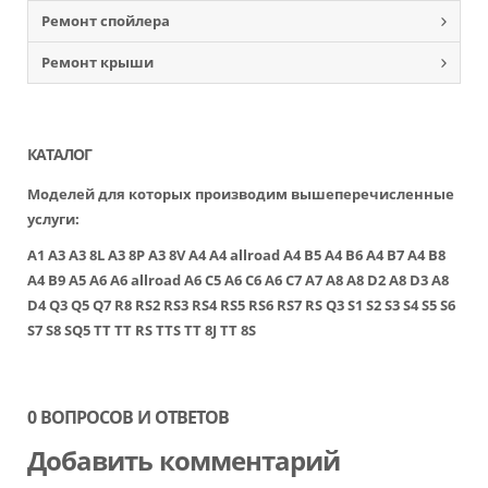
Ремонт спойлера
Ремонт крыши
КАТАЛОГ
Моделей для которых производим вышеперечисленные
услуги:
A1
A3
A3 8L
A3 8P
A3 8V
A4
A4 allroad
A4 B5
A4 B6
A4 B7
A4 B8
A4 B9
A5
A6
A6 allroad
A6 C5
A6 C6
A6 C7
A7
A8
A8 D2
A8 D3
A8
D4
Q3
Q5
Q7
R8
RS2
RS3
RS4
RS5
RS6
RS7
RS Q3
S1
S2
S3
S4
S5
S6
S7
S8
SQ5
TT
TT RS
TTS
TT 8J
TT 8S
0 ВОПРОСОВ И ОТВЕТОВ
Добавить комментарий