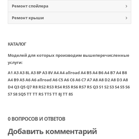
Ремонт спойлера
Ремонт крыши
КАТАЛОГ
Моделей для которых производим вышеперечисленные
услуги:
A1
A3
A3 8L
A3 8P
A3 8V
A4
A4 allroad
A4 B5
A4 B6
A4 B7
A4 B8
A4 B9
A5
A6
A6 allroad
A6 C5
A6 C6
A6 C7
A7
A8
A8 D2
A8 D3
A8
D4
Q3
Q5
Q7
R8
RS2
RS3
RS4
RS5
RS6
RS7
RS Q3
S1
S2
S3
S4
S5
S6
S7
S8
SQ5
TT
TT RS
TTS
TT 8J
TT 8S
0 ВОПРОСОВ И ОТВЕТОВ
Добавить комментарий