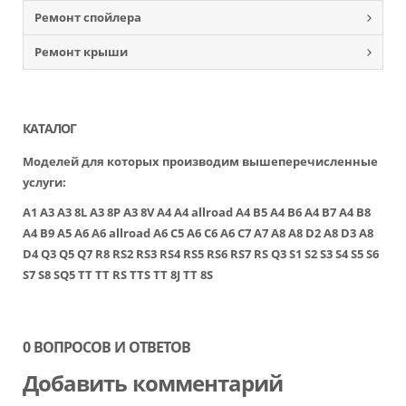
Ремонт спойлера
Ремонт крыши
КАТАЛОГ
Моделей для которых производим вышеперечисленные
услуги:
A1
A3
A3 8L
A3 8P
A3 8V
A4
A4 allroad
A4 B5
A4 B6
A4 B7
A4 B8
A4 B9
A5
A6
A6 allroad
A6 C5
A6 C6
A6 C7
A7
A8
A8 D2
A8 D3
A8
D4
Q3
Q5
Q7
R8
RS2
RS3
RS4
RS5
RS6
RS7
RS Q3
S1
S2
S3
S4
S5
S6
S7
S8
SQ5
TT
TT RS
TTS
TT 8J
TT 8S
0 ВОПРОСОВ И ОТВЕТОВ
Добавить комментарий