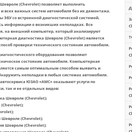
Шевроле (Chevrolet)
позволяет выполнить
Д
 и всех важных систем автомобиля без их демонтажа.
 ЭБУ со встроенной диагностической системой,
З
сь информации о возникших неполадках. Все
C
ля, на внешний компьютер, который анализируют
Т
терная диагностика Шевроле (Chevrolet)
является
пособ проверки технического состояния автомобиля.
Р
иагностического оборудования позволяют
C
хническое состояние автомобиля. Компьютерная
Р
является самым оптимальным способом выявить и
бнаружить неполадки в любых системах автомобиля.
Р
втосервиса ЮЗАО «АМС» оказывают услуги по
, так и ее отдельных видов:
Р
C
а Шевроле (Chevrolet);
Chevrolet);
Р
rolet);
C
Шевроле (Chevrolet);
Р
 Шевроле (Chevrolet);
C