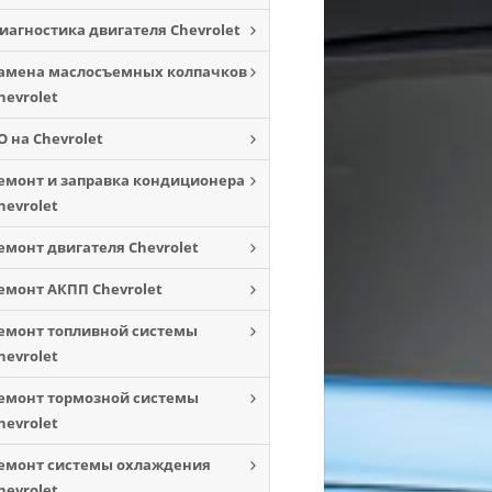
иагностика двигателя Chevrolet
амена маслосъемных колпачков
hevrolet
О на Chevrolet
емонт и заправка кондиционера
hevrolet
емонт двигателя Chevrolet
емонт АКПП Chevrolet
емонт топливной системы
hevrolet
емонт тормозной системы
hevrolet
емонт системы охлаждения
hevrolet