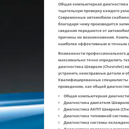
Общая
компьютерная диагностика 
тщательную проверку каждого узла
Современные автомобили снабжены
благодаря чему производится запи
сведения передаются от автомоби
причины их возникновения.
Компью
наиболее эффективным и точным с
Возможности профессионального д
максимально точно определить те
диагностика Шевроле (Chevrolet) 
устранить неисправные детали и о
Квалифицированные специалисты а
проведению, как общей диагностики
Общая компьютерная диагностик
Диагностика двигателя Шевроле (
Диагностика АКПП Шевроле (Chev
Диагностика топливной системы 
Диагностика системы охлаждения