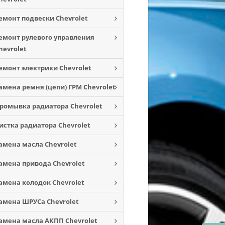
емонт подвески Chevrolet
емонт рулевого управления
hevrolet
емонт электрики Chevrolet
амена ремня (цепи) ГРМ Chevrolet
ромывка радиатора Chevrolet
истка радиатора Chevrolet
амена масла Chevrolet
амена привода Chevrolet
амена колодок Chevrolet
амена ШРУСа Chevrolet
амена масла АКПП Chevrolet