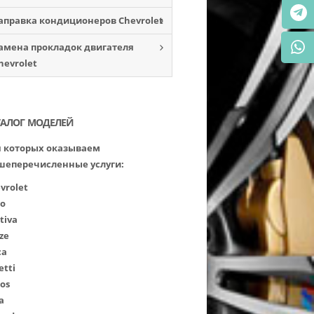
аправка кондиционеров Chevrolet
амена прокладок двигателя
hevrolet
ТАЛОГ МОДЕЛЕЙ
 которых оказываем
шеперечисленные услуги:
vrolet
o
tiva
ze
ca
etti
os
a