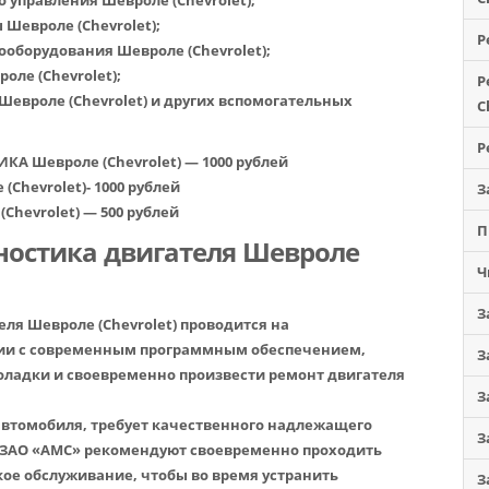
 управления Шевроле (Chevrolet);
Шевроле (Chevrolet);
Р
ооборудования Шевроле (Chevrolet);
ле (Chevrolet);
Р
Шевроле (Chevrolet) и других вспомогательных
C
Р
 Шевроле (Chevrolet) — 1000 рублей
hevrolet)- 1000 рублей
З
hevrolet) — 500 рублей
П
ностика двигателя Шевроле
Ч
З
ля Шевроле (Chevrolet)
проводится на
ии с современным программным обеспечением,
З
оладки и своевременно произвести ремонт двигателя
З
автомобиля, требует качественного надлежащего
З
ЮЗАО «АМС» рекомендуют своевременно проходить
кое обслуживание, чтобы во время устранить
З