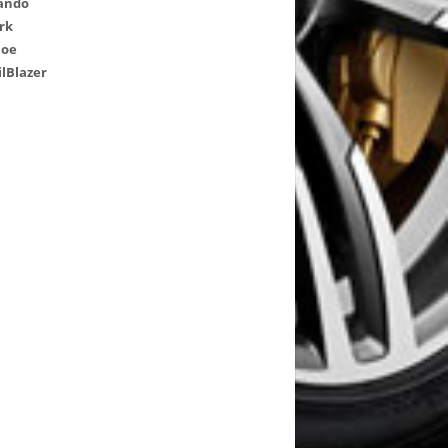
ando
rk
hoe
ilBlazer