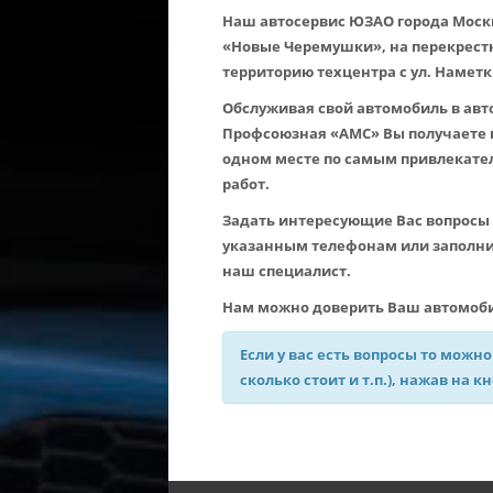
Наш автосервис ЮЗАО города Москв
«Новые Черемушки», на перекрестк
территорию техцентра с ул. Наметк
Обслуживая свой автомобиль в авто
Профсоюзная «АМС» Вы получаете 
одном месте по самым привлекате
работ.
Задать интересующие Вас вопросы 
указанным телефонам или заполнит
наш специалист.
Нам можно доверить Ваш автомоби
Если у вас есть вопросы то можно
сколько стоит и т.п.), нажав на к