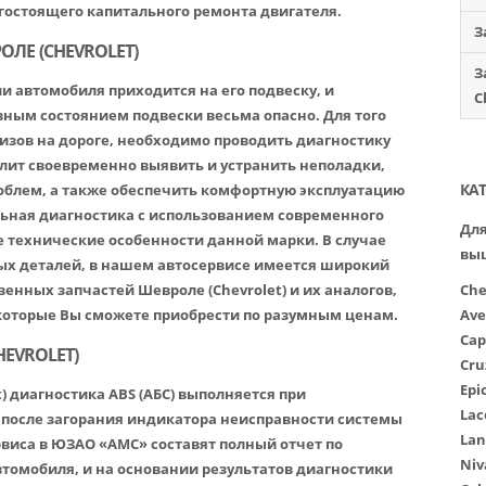
гостоящего капитального ремонта двигателя.
З
ЛЕ (CHEVROLET)
З
и автомобиля приходится на его подвеску, и
C
вным состоянием подвески весьма опасно. Для того
зов на дороге, необходимо проводить диагностику
олит своевременно выявить и устранить неполадки,
КА
облем, а также обеспечить комфортную эксплуатацию
ьная диагностика с использованием современного
Для
е технические особенности данной марки. В случае
вы
ых деталей, в нашем автосервисе имеется широкий
енных запчастей Шевроле (Chevrolet) и их аналогов,
Che
оторые Вы сможете приобрести по разумным ценам.
Ave
Cap
EVROLET)
Cru
Epi
) диагностика ABS (АБС) выполняется при
Lac
 после загорания индикатора неисправности системы
Lan
виса в ЮЗАО «АМС» составят полный отчет по
Niv
втомобиля, и на основании результатов диагностики