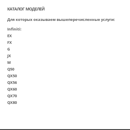
КАТАЛОГ МОДЕЛЕЙ
Для которых оказываем вышеперечисленные услуги:
Infiniti
:
EX
FX
G
JX
M
Q50
QX50
QX56
QX60
QX70
QX80