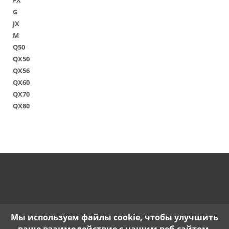
FX
G
JX
M
Q50
QX50
QX56
QX60
QX70
QX80
Мы используем файлы cookie, чтобы улучшить