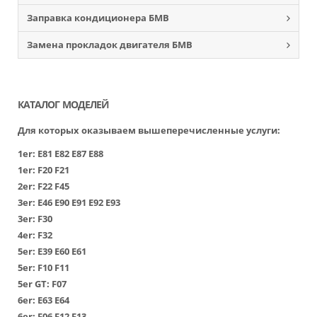
Заправка кондиционера БМВ
Замена прокладок двигателя БМВ
КАТАЛОГ МОДЕЛЕЙ
Для которых оказываем вышеперечисленные услуги:
1er:
Е81
Е82
Е87
Е88
1er:
F20
F21
2er:
F22
F45
3er:
Е46
Е90
Е91
Е92
Е93
3er:
F30
4er:
F32
5er:
Е39
Е60
Е61
5er:
F10
F11
5er GT:
F07
6er:
Е63
Е64
6er:
F06
F12
F13