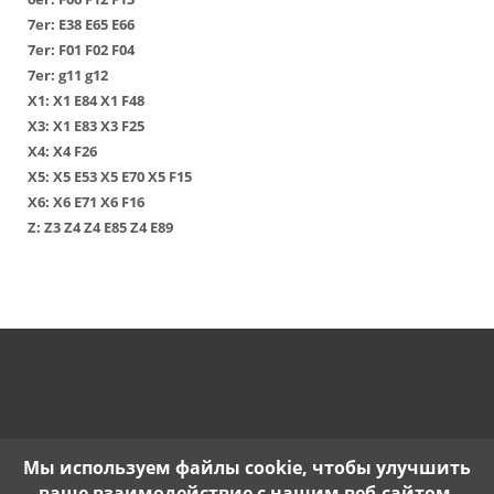
7er:
Е38
Е65
Е66
7er:
F01
F02
F04
7er:
g11
g12
Х1
:
Х1 Е84
Х1 F48
Х3
:
Х1 Е83
Х3 F25
Х4
:
Х4 F26
Х5
:
Х5 Е53
Х5 Е70
Х5 F15
Х6
:
Х6 Е71
Х6 F16
Z:
Z3
Z4
Z4 E85
Z4 E89
Мы используем файлы cookie, чтобы улучшить
ваше взаимодействие с нашим веб-сайтом.