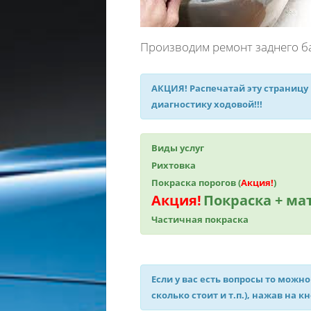
Производим ремонт заднего ба
АКЦИЯ!
Распечатай эту страницу
диагностику ходовой!!!
Виды услуг
Рихтовка
Покраска порогов (
Акция!
)
Акция!
Покраска + м
Частичная покраска
Если у вас есть вопросы то можно
сколько стоит и т.п.), нажав на к