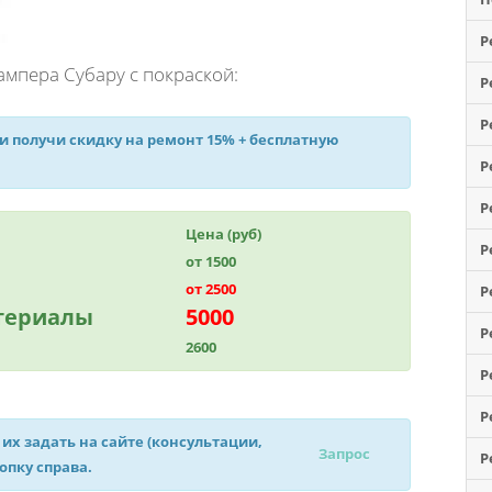
Р
мпера Субару с покраской:
Р
Р
 и получи
скидку на ремонт 15%
+ бесплатную
Р
Р
Цена (руб)
Р
от 1500
от 2500
Р
атериалы
5000
Р
2600
Р
Р
 их задать на сайте (консультации,
Запрос
Р
нопку справа.