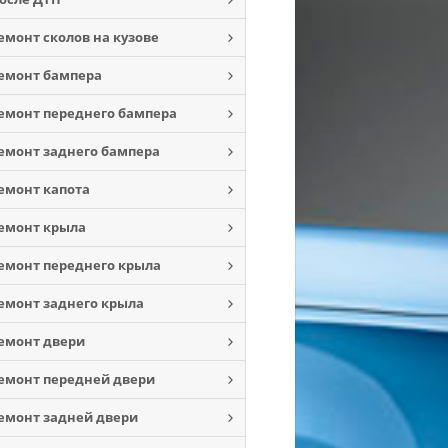
емонт сколов на кузове
емонт бампера
емонт переднего бампера
емонт заднего бампера
емонт капота
емонт крыла
емонт переднего крыла
емонт заднего крыла
емонт двери
емонт передней двери
емонт задней двери