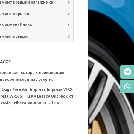
емонт крышки багажника
емонт порогов
емонт спойлера
емонт крыши
ТАЛОГ
елей для которых производим
шеперечисленные услуги:
Z
Exiga
Forester
Impreza
Impreza WRX
reza WRX STi
Justy
Legacy
Outback
R1
Traviq
Tribeca
WRX
WRX STi
XV