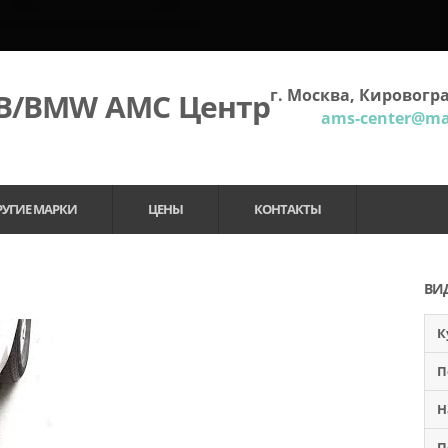
г. Москва, Кировогра
МВ/BMW АМС Центр
ams-center@mai
РУГИЕ МАРКИ
ЦЕНЫ
КОНТАКТЫ
ВИ
К
П
Н
П