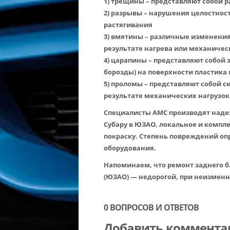
1) трещины – представляют собой 
2) разрывы – нарушения целостнос
растягивания
3) вмятины – различные изменения
результате нагрева или механичес
4) царапины – представляют собой
борозды) на поверхности пластика
5) проломы – представляют собой 
результате механических нагрузок
Специалисты АМС производят наде
Субару в ЮЗАО, локальное и компл
покраску. Степень повреждений о
оборудования.
Напоминаем, что ремонт заднего б
(ЮЗАО) — недорогой, при неизменн
0 ВОПРОСОВ И ОТВЕТОВ
Добавить коммента