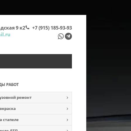
дская 9 к2
+7 (915) 185-93-93
l.ru
ДЫ РАБОТ
узовной ремонт
окраска
а стапеле
осле ДТП