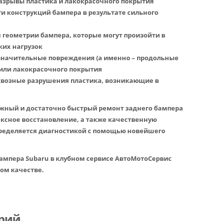
разрывы пластика и лакокрасочного покрытия
ти конструкций бампера в результате сильного
 геометрии бампера, которые могут произойти в
ких нагрузок
 значительные повреждения (а именно – продольные
 или лакокрасочного покрытия
сквозные разрушения пластика, возникающие в
жный и достаточно быстрый ремонт заднего бампера
ексное восстановление, а также качественную
пределяется диагностикой с помощью новейшего
ампера Subaru в клубном сервисе АвтоМотоСервис
ом качестве.
рий