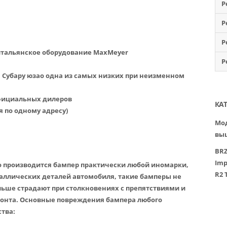
Р
Р
Р
итальянское оборудование MaxMeyer
Р
а Субару юзао одна из самых низких при неизменном
официальных дилеров
КА
я по одному адресу)
Мод
вы
BR
Imp
о производится бампер практически любой иномарки,
R2
еталлических деталей автомобиля, такие бамперы не
льше страдают при столкновениях с препятствиями и
монта. Основные повреждения бампера любого
тва: