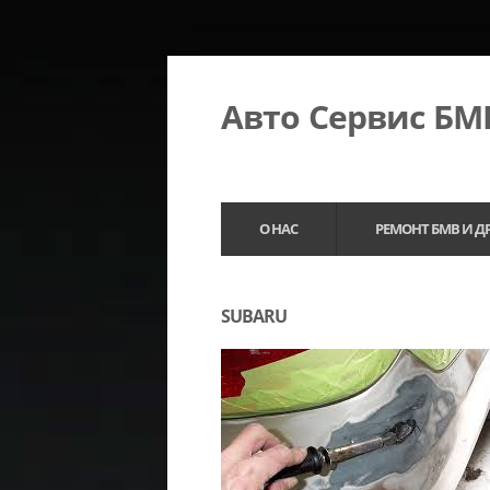
Авто Сервис Б
О НАС
РЕМОНТ БМВ И Д
SUBARU