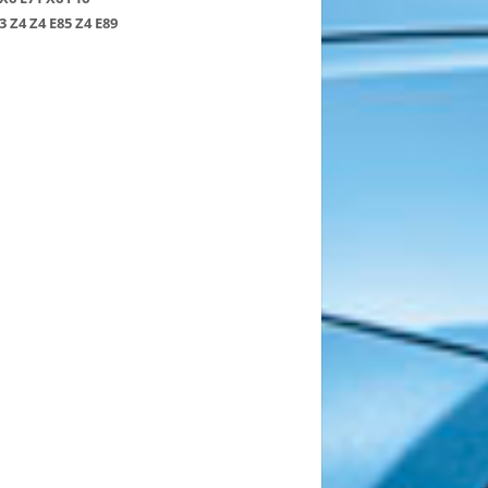
3
Z4
Z4 E85
Z4 E89