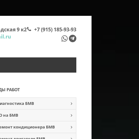
дская 9 к2
+7 (915) 185-93-93
l.ru
ДЫ РАБОТ
иагностика БМВ
О на БМВ
емонт кондиционера БМВ
емонт двигателя БМВ