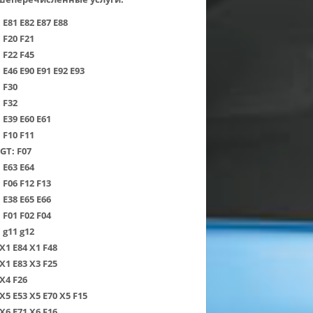
:
Е81
Е82
Е87
Е88
:
F20
F21
:
F22
F45
:
Е46
Е90
Е91
Е92
Е93
:
F30
:
F32
:
Е39
Е60
Е61
:
F10
F11
 GT:
F07
:
Е63
Е64
:
F06
F12
F13
:
Е38
Е65
Е66
:
F01
F02
F04
:
g11
g12
Х1 Е84
Х1 F48
Х1 Е83
Х3 F25
Х4 F26
Х5 Е53
Х5 Е70
Х5 F15
Х6 Е71
Х6 F16