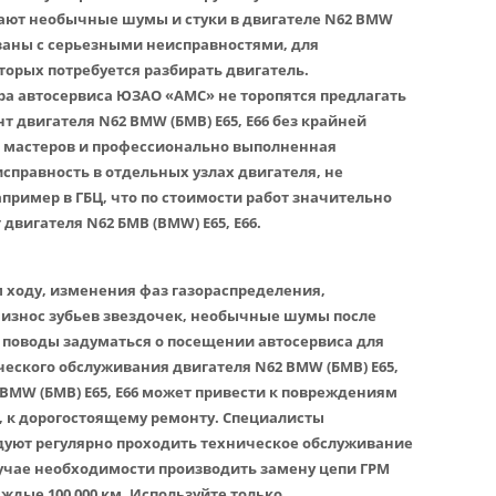
ают необычные шумы и стуки в двигателе N62 BMW
вязаны с серьезными неисправностями, для
торых потребуется разбирать двигатель.
 автосервиса ЮЗАО «АМС» не торопятся предлагать
 двигателя N62 BMW (БМВ) E65, E66 без крайней
 мастеров и профессионально выполненная
справность в отдельных узлах двигателя, не
пример в ГБЦ, что по стоимости работ значительно
вигателя N62 БМВ (BMW) E65, E66.
 ходу, изменения фаз газораспределения,
износ зубьев звездочек, необычные шумы после
е поводы задуматься о посещении автосервиса для
еского обслуживания двигателя N62 BMW (БМВ) E65,
 BMW (БМВ) E65, E66 может привести к повреждениям
т, к дорогостоящему ремонту. Специалисты
уют регулярно проходить техническое обслуживание
случае необходимости производить замену цепи ГРМ
аждые 100 000 км. Используйте только