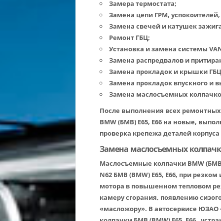
Замера термостата;
Замена цепи ГРМ, успокоителей,
Замена свечей и катушек зажиг
Ремонт ГБЦ;
Установка и замена системы VAN
Замена распредвалов и притира
Замена прокладок и крышки ГБЦ
Замена прокладок впускного и в
Замена маслосъемных колпачков 
После выполнения всех ремонтных 
BMW (БМВ) E65, E66 на новые, выпол
проверка крепежа деталей корпуса
Замена маслосъемных колпачко
Маслосъемные колпачки BMW (БМВ) 
N62 БМВ (BMW) E65, E66, при резком
мотора в повышенном тепловом ре
камеру сгорания, появлению сизо
«масложору». В автосервисе ЮЗАО
колпачки БМВ (BMW) E65, E66 , уст