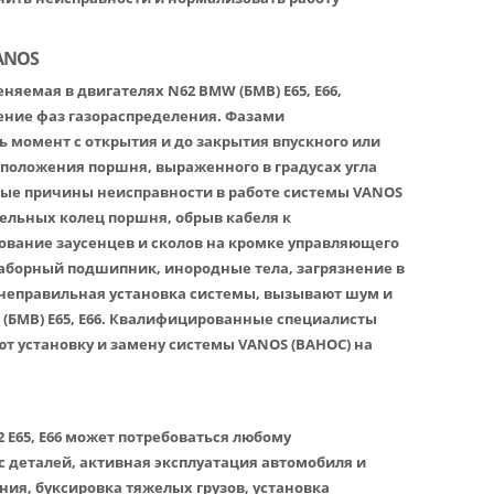
ANOS
няемая в двигателях N62 BMW (БМВ) E65, E66,
ение фаз газораспределения. Фазами
ь момент с открытия и до закрытия впускного или
 положения поршня, выраженного в градусах угла
ные причины неисправности в работе системы VANOS
ельных колец поршня, обрыв кабеля к
ование заусенцев и сколов на кромке управляющего
аборный подшипник, инородные тела, загрязнение в
неправильная установка системы, вызывают шум и
 (БМВ) E65, E66. Квалифицированные специалисты
 установку и замену системы VANOS (ВАНОС) на
 E65, E66 может потребоваться любому
с деталей, активная эксплуатация автомобиля и
ния, буксировка тяжелых грузов, установка