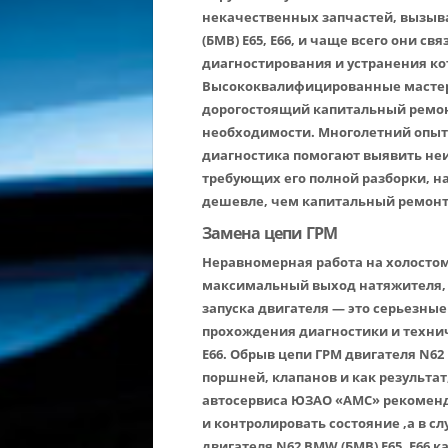
некачественных запчастей, вызыв
(БМВ) E65, E66, и чаще всего они с
диагностирования и устранения ко
Высококвалифицированные мастера
дорогостоящий капитальный ремонт
необходимости. Многолетний опыт
диагностика помогают выявить неи
требующих его полной разборки, на
дешевле, чем капитальный ремонт д
Замена цепи ГРМ
Неравномерная работа на холостом
максимальный выход натяжителя, 
запуска двигателя — это серьезны
прохождения диагностики и технич
E66. Обрыв цепи ГРМ двигателя N62
поршней, клапанов и как результа
автосервиса ЮЗАО «АМС» рекоменд
и контролировать состояние ,а в 
двигателя N62 BMW (БМВ) E65, E66 к