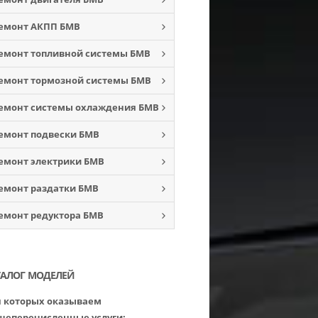
емонт АКПП БМВ
емонт топливной системы БМВ
емонт тормозной системы БМВ
емонт системы охлаждения БМВ
емонт подвески БМВ
емонт электрики БМВ
емонт раздатки БМВ
емонт редуктора БМВ
ТАЛОГ МОДЕЛЕЙ
 которых оказываем
шеперечисленные услуги: