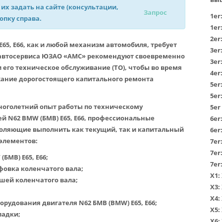
 их задать на сайте (консультации,
Запрос
1er
нопку справа.
1er
2er
5, E66, как и любой механизм автомобиля, требует
3er
 автосервиса ЮЗАО «АМС» рекомендуют своевременно
3er
 его техническое обслуживание (ТО), чтобы во время
4er
жание дорогостоящего капитального ремонта
5er
5er
ноголетний опыт работы по техническому
5er
й N62 BMW (БМВ) E65, E66, профессиональные
6er
воляющие выполнить как текущий, так и капитальный
6er
 элементов:
7er
7er
БМВ) E65, E66;
7er
фовка коленчатого вала;
Х1
:
шей коленчатого вала;
Х3
:
Х4
:
орудования двигателя N62 БМВ (BMW) E65, E66;
Х5
:
ладки;
Х6
: