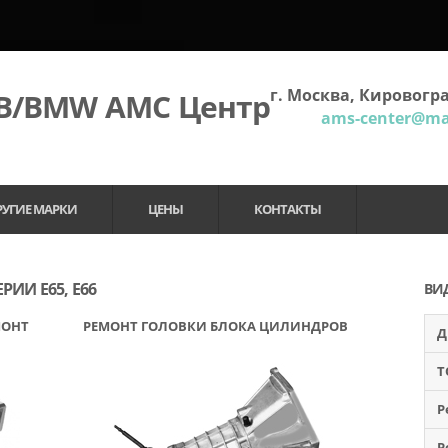
г. Москва, Кировогра
МВ/BMW АМС Центр
ams-center@mai
РУГИЕ МАРКИ
ЦЕНЫ
КОНТАКТЫ
ИИ E65, E66
ВИ
МОНТ
РЕМОНТ ГОЛОВКИ БЛОКА ЦИЛИНДРОВ
Д
Т
Р
Р