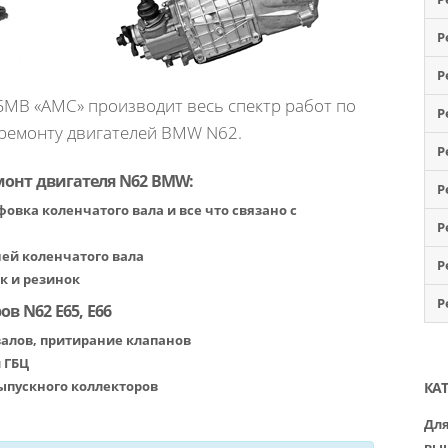
Р
Р
МВ «АМС» производит весь спектр работ по
Р
 ремонту двигателей BMW N62.
Р
онт двигателя N62 BMW:
Р
овка коленчатого вала и все что связано с
Р
ей коленчатого вала
Р
к и резинок
Р
в N62 E65, E66
валов, притирание клапанов
 ГБЦ
ыпускного коллекторов
КА
Для
вы