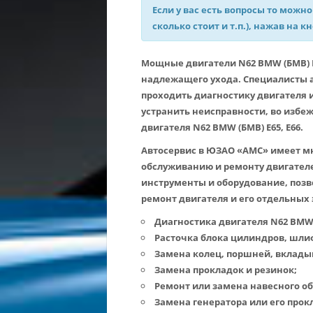
Если у вас есть вопросы то можно
сколько стоит и т.п.), нажав на к
Мощные двигатели N62 BMW (БМВ) E6
надлежащего ухода. Специалисты
проходить диагностику двигателя и
устранить неисправности, во избе
двигателя N62 BMW (БМВ) E65, E66.
Автосервис в ЮЗАО «АМС» имеет м
обслуживанию и ремонту двигателе
инструменты и оборудование, поз
ремонт двигателя и его отдельных
Диагностика двигателя N62 BMW (
Расточка блока цилиндров, шли
Замена колец, поршней, вклады
Замена прокладок и резинок;
Ремонт или замена навесного об
Замена генератора или его прок