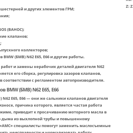
Z:
Z
 шестерней и других элементов ГРМ;
ания;
OS (ВАНОС);
ние клапанов;
;
ыпускного коллекторов;
BMW (БМВ) N62 E65, E66 и другие работы.
работ и замены нерабочих деталей двигателя N62
няется его сборка, регулировка зазоров клапанов,
 в соответствии с регламентом автопроизводителя.
в BMW (БМВ) N62 E65, E66
N62 E65, E66 — они же сальники клапанов двигателя
 износе, причина которого, является частая работа
жиме, приводит к просачиванию моторного масла в
го дыма из выхлопной трубы и повышенному
 «АМС» специалисты помогут заменить маслосъемные
ранить неисправности и нормализовать работу