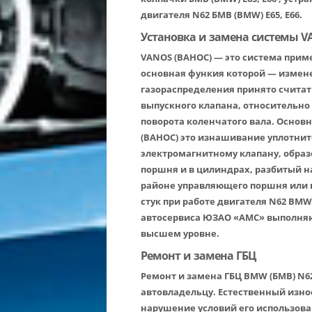
двигателя N62 БМВ (BMW) E65, E66.
Установка и замена системы V
VANOS (ВАНОС) — это система приме
основная функия которой — измен
газораспределения принято считат
выпускного клапана, относительно
поворота коленчатого вала. Основ
(ВАНОС) это изнашивание уплотнит
электромагнитному клапану, образ
поршня и в цилиндрах, разбитый н
районе управляющего поршня или 
стук при работе двигателя N62 BMW
автосервиса ЮЗАО «АМС» выполняют
высшем уровне.
Ремонт и замена ГБЦ
Ремонт и замена ГБЦ BMW (БМВ) N62
автовладельцу. Естественный изно
нарушение условий его использова