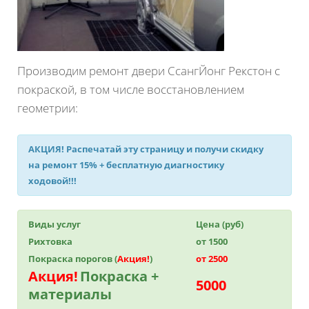
Производим ремонт двери СсангЙонг Рекстон с
покраской, в том числе восстановлением
геометрии:
АКЦИЯ!
Распечатай эту страницу и получи
скидку
на ремонт 15%
+ бесплатную диагностику
ходовой!!!
Виды услуг
Цена (руб)
Рихтовка
от 1500
Покраска порогов (
Акция!
)
от 2500
Акция!
Покраска +
5000
материалы