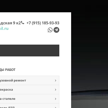
дская 9 к2
+7 (915) 185-93-93
l.ru
ДЫ РАБОТ
узовной ремонт
окраска
а стапеле
осле ДТП