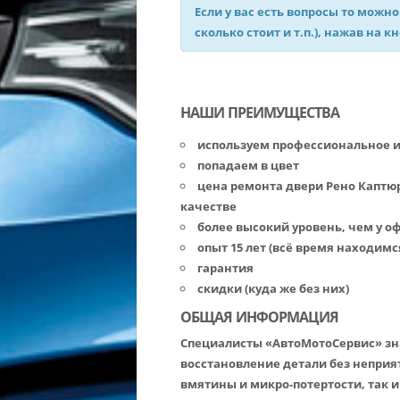
Если у вас есть вопросы то можно
сколько стоит и т.п.), нажав на к
НАШИ ПРЕИМУЩЕСТВА
используем профессиональное 
попадаем в цвет
цена ремонта двери Рено Каптю
качестве
более высокий уровень, чем у 
опыт 15 лет (всё время находимс
гарантия
скидки (куда же без них)
ОБЩАЯ ИНФОРМАЦИЯ
Специалисты «АвтоМотоСервис» зна
восстановление детали без неприя
вмятины и микро-потертости, так 