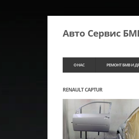
Авто Сервис Б
О НАС
РЕМОНТ БМВ И Д
RENAULT CAPTUR