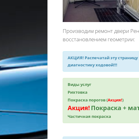
Производим ремонт двери Рено
восстановлением геометрии:
АКЦИЯ!
Распечатай эту страницу
диагностику ходовой!!!
Виды услуг
Рихтовка
Покраска порогов (
Акция!
)
Акция!
Покраска + м
Частичная покраска