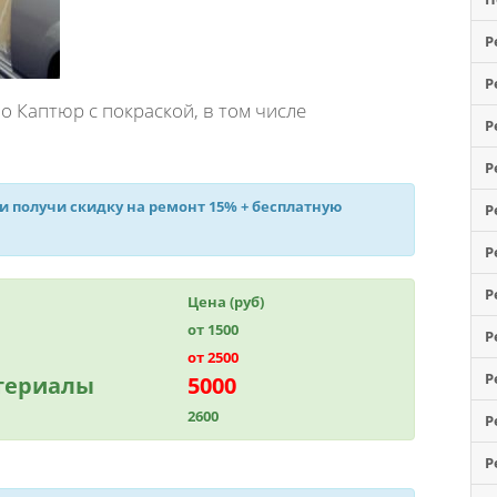
Р
Р
 Каптюр с покраской, в том числе
Р
Р
 и получи
скидку на ремонт 15%
+ бесплатную
Р
Р
Р
Цена (руб)
от 1500
Р
от 2500
Р
атериалы
5000
2600
Р
Р