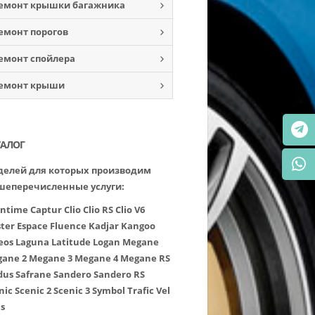
емонт крышки багажника
емонт порогов
емонт спойлера
емонт крыши
ТАЛОГ
елей для которых производим
шеперечисленные услуги:
ntime
Captur
Clio
Clio RS
Clio V6
ter
Espace
Fluence
Kadjar
Kangoo
eos
Laguna
Latitude
Logan
Megane
ane 2
Megane 3
Megane 4
Megane RS
dus
Safrane
Sandero
Sandero RS
nic
Scenic 2
Scenic 3
Symbol
Trafic
Vel
is