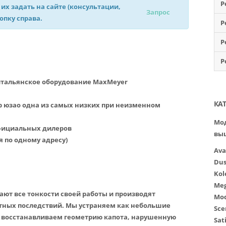
Р
 их задать на сайте (консультации,
Запрос
нопку справа.
Р
Р
Р
итальянское оборудование MaxMeyer
КА
р юзао одна из самых низких при неизменном
Мод
официальных дилеров
вы
я по одному адресу)
Ava
Dus
Kol
Meg
ют все тонкости своей работы и производят
Mo
тных последствий. Мы устраняем как небольшие
Sce
и восстанавливаем геометрию капота, нарушенную
Sat