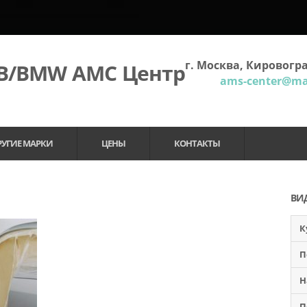
г. Москва, Кировогра
МВ/BMW АМС Центр
ams-center@mai
РУГИЕ МАРКИ
ЦЕНЫ
КОНТАКТЫ
ВИ
К
П
Н
П