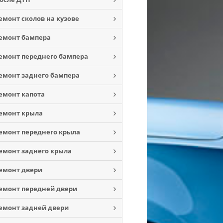
емонт сколов на кузове
емонт бампера
емонт переднего бампера
емонт заднего бампера
емонт капота
емонт крыла
емонт переднего крыла
емонт заднего крыла
емонт двери
емонт передней двери
емонт задней двери