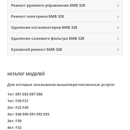
Ремонт рулевого управления БМВ 328
Ремонт электрики БМВ 328
Удаление катализаторов БМВ 328
Удаление сажевого фильтра БМВ 328
Кузовной ремонт БМВ 328
КАТАЛОГ МОДЕЛЕЙ
Для которых оказываем вышеперечисленные услуги:
1er:
Е81
Е82
Е87
Е88
1er:
F20
F21
2er:
F22
F45
3er:
Е46
Е90
Е91
Е92
Е93
3er:
F30
4er:
F32