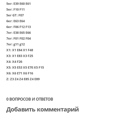
5er:
Е39
Е60
Е61
5er:
F10
F11
5er GT:
F07
6er:
Е63
Е64
6er:
F06
F12
F13
7er:
Е38
Е65
Е66
7er:
F01
F02
F04
7er:
g11
g12
Х1
:
Х1 Е84
Х1 F48
Х3
:
Х1 Е83
Х3 F25
Х4
:
Х4 F26
Х5
:
Х5 Е53
Х5 Е70
Х5 F15
Х6
:
Х6 Е71
Х6 F16
Z:
Z3
Z4
Z4 E85
Z4 E89
0 ВОПРОСОВ И ОТВЕТОВ
Добавить комментарий