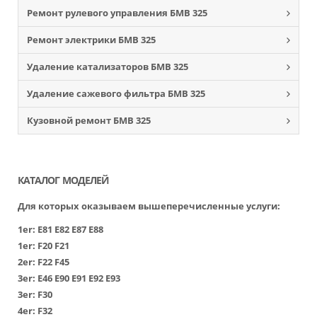
Ремонт рулевого управления БМВ 325
Ремонт электрики БМВ 325
Удаление катализаторов БМВ 325
Удаление сажевого фильтра БМВ 325
Кузовной ремонт БМВ 325
КАТАЛОГ МОДЕЛЕЙ
Для которых оказываем вышеперечисленные услуги:
1er:
Е81
Е82
Е87
Е88
1er:
F20
F21
2er:
F22
F45
3er:
Е46
Е90
Е91
Е92
Е93
3er:
F30
4er:
F32