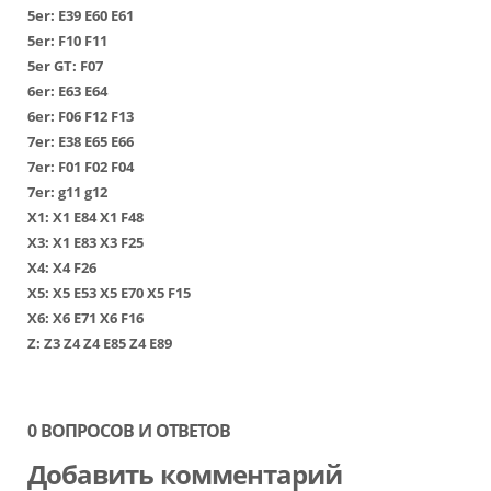
5er:
Е39
Е60
Е61
5er:
F10
F11
5er GT:
F07
6er:
Е63
Е64
6er:
F06
F12
F13
7er:
Е38
Е65
Е66
7er:
F01
F02
F04
7er:
g11
g12
Х1
:
Х1 Е84
Х1 F48
Х3
:
Х1 Е83
Х3 F25
Х4
:
Х4 F26
Х5
:
Х5 Е53
Х5 Е70
Х5 F15
Х6
:
Х6 Е71
Х6 F16
Z:
Z3
Z4
Z4 E85
Z4 E89
0 ВОПРОСОВ И ОТВЕТОВ
Добавить комментарий