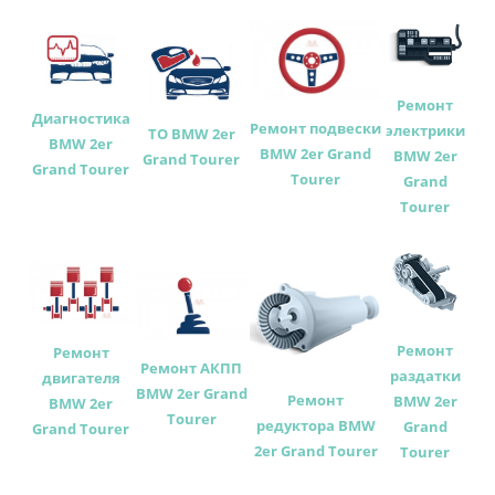
Ремонт
Диагностика
Ремонт подвески
электрики
ТО BMW 2er
BMW 2er
BMW 2er Grand
BMW 2er
Grand Tourer
Grand Tourer
Tourer
Grand
Tourer
Ремонт
Ремонт
Ремонт АКПП
раздатки
двигателя
BMW 2er Grand
Ремонт
BMW 2er
BMW 2er
Tourer
редуктора BMW
Grand
Grand Tourer
2er Grand Tourer
Tourer