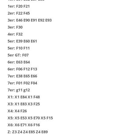
1er:
F20
F21
2er:
F22
F45
3er:
Е46
Е90
Е91
Е92
Е93
3er:
F30
4er:
F32
5er:
Е39
Е60
Е61
5er:
F10
F11
5er GT:
F07
6er:
Е63
Е64
6er:
F06
F12
F13
7er:
Е38
Е65
Е66
7er:
F01
F02
F04
7er:
g11
g12
Х1
:
Х1 Е84
Х1 F48
Х3
:
Х1 Е83
Х3 F25
Х4
:
Х4 F26
Х5
:
Х5 Е53
Х5 Е70
Х5 F15
Х6
:
Х6 Е71
Х6 F16
Z:
Z3
Z4
Z4 E85
Z4 E89