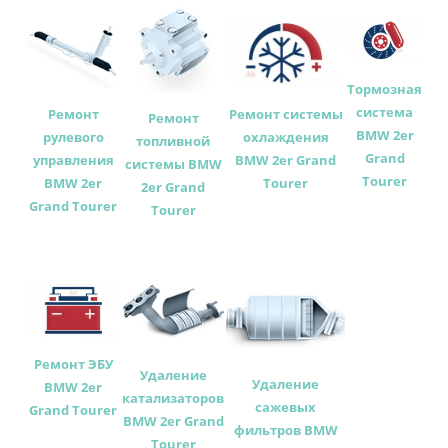
Тормозная
система
Ремонт
Ремонт системы
Ремонт
BMW 2er
рулевого
охлаждения
топливной
Grand
управления
BMW 2er Grand
системы BMW
Tourer
BMW 2er
Tourer
2er Grand
Grand Tourer
Tourer
Ремонт ЭБУ
Удаление
Удаление
BMW 2er
катализаторов
сажевых
Grand Tourer
BMW 2er Grand
фильтров BMW
Tourer