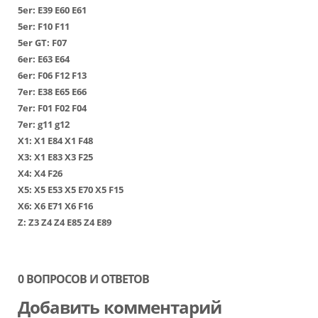
5er:
Е39
Е60
Е61
5er:
F10
F11
5er GT:
F07
6er:
Е63
Е64
6er:
F06
F12
F13
7er:
Е38
Е65
Е66
7er:
F01
F02
F04
7er:
g11
g12
Х1
:
Х1 Е84
Х1 F48
Х3
:
Х1 Е83
Х3 F25
Х4
:
Х4 F26
Х5
:
Х5 Е53
Х5 Е70
Х5 F15
Х6
:
Х6 Е71
Х6 F16
Z:
Z3
Z4
Z4 E85
Z4 E89
0 ВОПРОСОВ И ОТВЕТОВ
Добавить комментарий