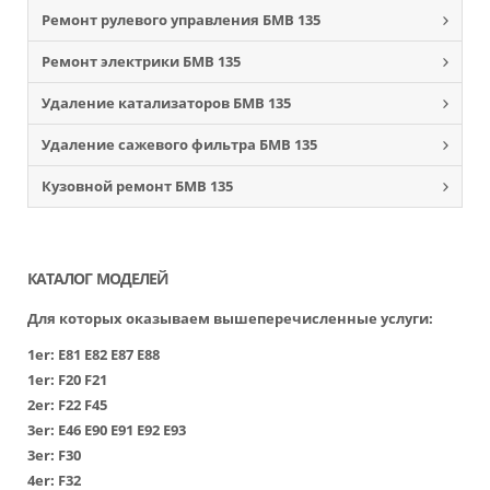
Ремонт рулевого управления БМВ 135
Ремонт электрики БМВ 135
Удаление катализаторов БМВ 135
Удаление сажевого фильтра БМВ 135
Кузовной ремонт БМВ 135
КАТАЛОГ МОДЕЛЕЙ
Для которых оказываем вышеперечисленные услуги:
1er:
Е81
Е82
Е87
Е88
1er:
F20
F21
2er:
F22
F45
3er:
Е46
Е90
Е91
Е92
Е93
3er:
F30
4er:
F32