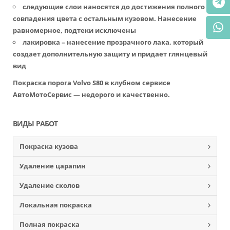
следующие слои наносятся до достижения полного
совпадения цвета с остальным кузовом. Нанесение
равномерное, подтеки исключены
лакировка – нанесение прозрачного лака, который
создает дополнительную защиту и придает глянцевый
вид
Покраска порога Volvo S80 в клубном сервисе
АвтоМотоСервис — недорого и качественно.
ВИДЫ РАБОТ
Покраска кузова
Удаление царапин
Удаление сколов
Локальная покраска
Полная покраска