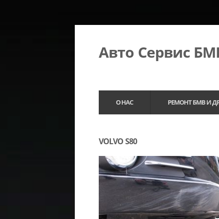
Авто Сервис Б
О НАС
РЕМОНТ БМВ И Д
VOLVO S80