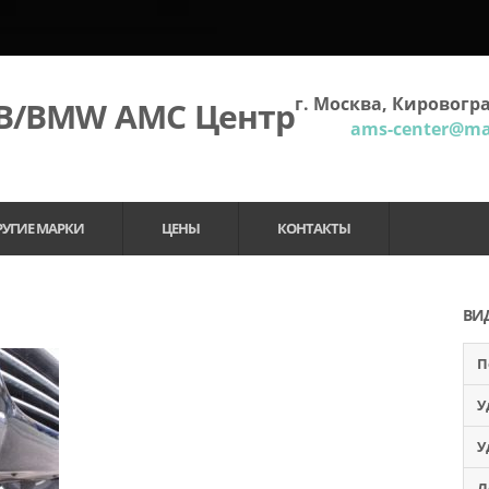
г. Москва, Кировогра
МВ/BMW АМС Центр
ams-center@mai
РУГИЕ МАРКИ
ЦЕНЫ
КОНТАКТЫ
ВИ
П
У
У
Л