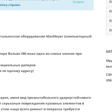
Запрос
П
нопку справа.
П
П
П
итальянское оборудование MaxMeyer (компьютерный
КА
пера Вольво S80 юзао одна из самых низких при
Мрд
официальных дилеров
вы
я по одному адресу)
C30
V50
арок, имея вид презентабельного удароустойчивого
ют серьезные повреждения кузовных элементов в
 этом чаще всего ремонт и покраска требуется