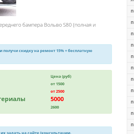
П
П
ереднего бампера Вольво S80 (полная и
П
П
 и получи
скидку на ремонт 15%
+ бесплатную
П
П
Цена (руб)
П
от 1500
П
от 2500
атериалы
5000
П
2600
П
П
 их задать на сайте (консультации,