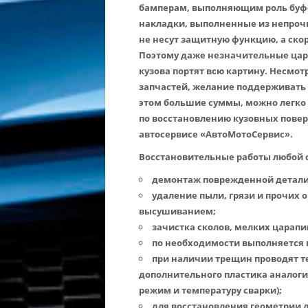
бамперам, выполняющим роль буф
накладки, выполненные из непрочн
не несут защитную функцию, а ск
Поэтому даже незначительные ца
кузова портят всю картину. Несмо
запчастей, желание поддерживать 
этом большие суммы, можно легко
по восстановлению кузовных пове
автосервисе «АвтоМотоСервис».
Восстановительные работы любой с
демонтаж поврежденной детал
удаление пыли, грязи и прочих
высушиванием;
зачистка сколов, мелких царап
по необходимости выполняется ш
при наличии трещин проводят т
дополнительного пластика аналог
режим и температуру сварки);
для восстановления геометрии д