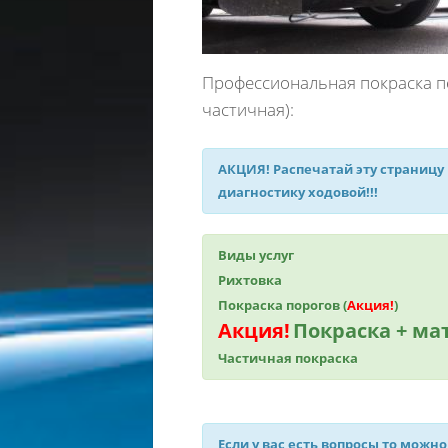
Профессиональная покраска п
частичная):
АКЦИЯ!
Распечатай эту страницу
диагностику ходовой!!!
Виды услуг
Рихтовка
Покраска порогов (
Акция!
)
Акция!
Покраска + м
Частичная покраска
Если у вас есть вопросы то можно