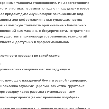
ера и смягчающим столкновение. Их дорогостоящие
ого пластика, первыми попадают «под удар» и вовсе
орее придают дизайну иномарки законченный вид.
рапины или деформации на выступающих частях
тря на высокую стоимость оригинальных бамперных
внешний вид машины в безупречности, не тратя при
 осуществить при помощи современных технологий
рхностей, доступных в профессиональном
ложности проводят по такой схеме:
и
 органических соединений с последующим
ин с помощью наждачной бумаги разной нумерации;
паклевка глубоких царапин, зачистка, грунтовка;
ермосварку краев разрыва с использованием
ичной маркировки (важно правильно подобрать
етали ее нагревают с помощью технического фена, а