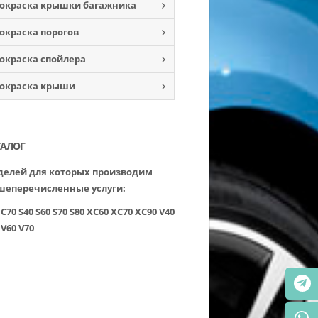
окраска крышки багажника
окраска порогов
окраска спойлера
окраска крыши
ТАЛОГ
елей для которых производим
шеперечисленные услуги:
C70
S40
S60
S70
S80
XC60
XC70
XC90
V40
V60
V70