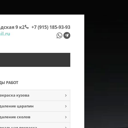
дская 9 к2
+7 (915) 185-93-93
l.ru
ДЫ РАБОТ
окраска кузова
даление царапин
даление сколов
окальная покраска