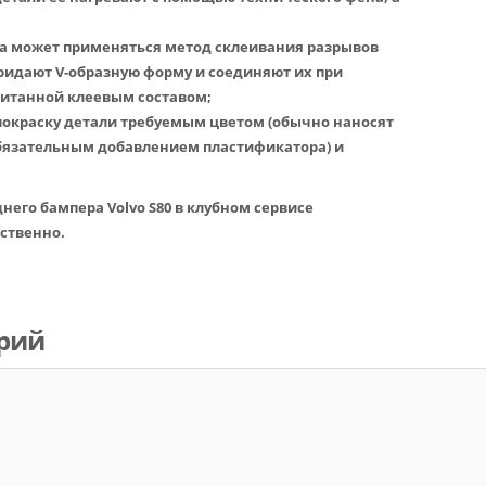
ла может применяться метод склеивания разрывов
ридают V-образную форму и соединяют их при
питанной клеевым составом;
покраску детали требуемым цветом (обычно наносят
 обязательным добавлением пластификатора) и
него бампера Volvo S80 в клубном сервисе
ственно.
рий