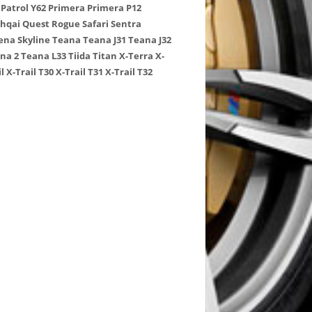
Patrol Y62
Primera
Primera P12
hqai
Quest
Rogue
Safari
Sentra
ena
Skyline
Teana
Teana J31
Teana J32
na 2
Teana L33
Tiida
Titan
X-Terra
X-
l
X-Trail T30
X-Trail T31
X-Trail T32