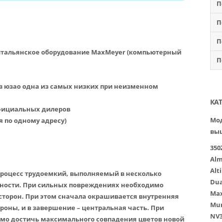
П
П
П
итальянское оборудование MaxMeyer (компьютерный
П
 в юзао одна из самых низких при неизменном
КА
официальных дилеров
Мод
я по одному адресу)
вы
350
Alm
Alt
 процесс трудоемкий, выполняемый в несколько
Dua
ьности. При сильных повреждениях необходимо
Ma
 сторон. При этом сначала окрашивается внутренняя
Mur
ороны, и в завершение – центральная часть. При
NV3
о достичь максимального совпадения цветов новой