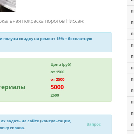
П
окальная покраска порогов Ниссан:
П
П
 и получи
скидку на ремонт 15%
+ бесплатную
П
П
Цена (руб)
П
от 1500
от 2500
П
атериалы
5000
П
2600
П
П
 их задать на сайте (консультации,
Запрос
П
нопку справа.