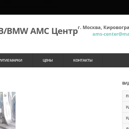
г. Москва, Кировогра
МВ/BMW АМС Центр
ams-center@mai
РУГИЕ МАРКИ
ЦЕНЫ
КОНТАКТЫ
ВИ
П
У
У
Л