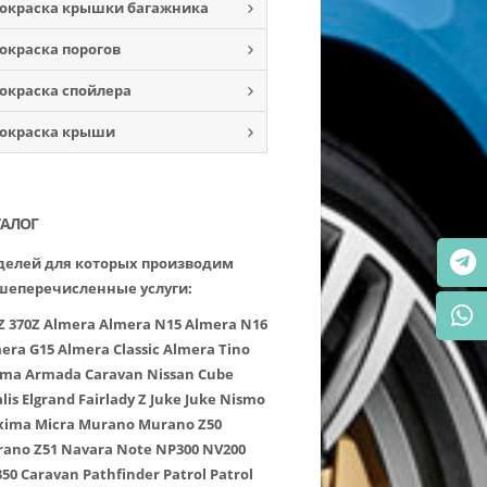
окраска крышки багажника
окраска порогов
окраска спойлера
окраска крыши
ТАЛОГ
елей для которых производим
шеперечисленные услуги:
Z
370Z
Almera
Almera N15
Almera N16
era G15
Almera Classic
Almera Tino
ima
Armada
Caravan Nissan
Cube
lis
Elgrand
Fairlady Z
Juke
Juke Nismo
xima
Micra
Murano
Murano Z50
ano Z51
Navara
Note
NP300
NV200
50 Caravan
Pathfinder
Patrol
Patrol