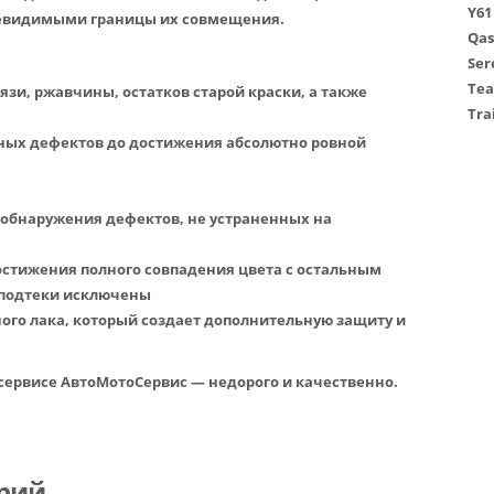
Y61
 невидимыми границы их совмещения.
Qas
Ser
Tea
язи, ржавчины, остатков старой краски, а также
Trai
ных дефектов до достижения абсолютно ровной
 обнаружения дефектов, не устраненных на
остижения полного совпадения цвета с остальным
 подтеки исключены
ого лака, который создает дополнительную защиту и
 сервисе АвтоМотоСервис — недорого и качественно.
рий