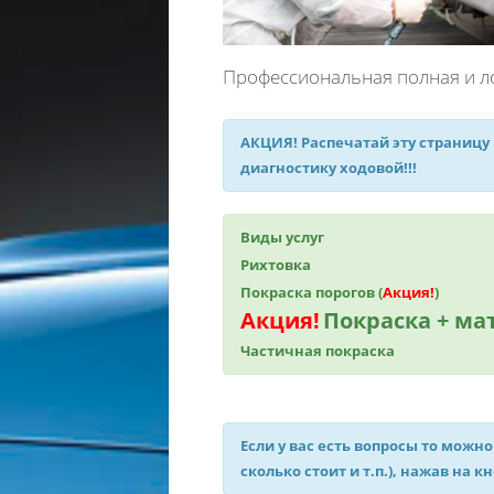
Профессиональная полная и л
АКЦИЯ!
Распечатай эту страницу
диагностику ходовой!!!
Виды услуг
Рихтовка
Покраска порогов (
Акция!
)
Акция!
Покраска + м
Частичная покраска
Если у вас есть вопросы то можно
сколько стоит и т.п.), нажав на к