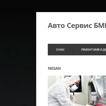
Авто Сервис Б
О НАС
РЕМОНТ БМВ И Д
NISSAN